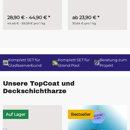
28,90 € -
44,90 €
*
ab
23,90 €
*
44,46 € - 69,08 € pro 1 kg
30,64 € pro 1 kg
Komplett SET für
Komplett SET für
Beratung zum
Glasfaserverbund
Strand Pool
Projekt
Unsere TopCoat und
Deckschichtharze
Auf Lager
Bestseller