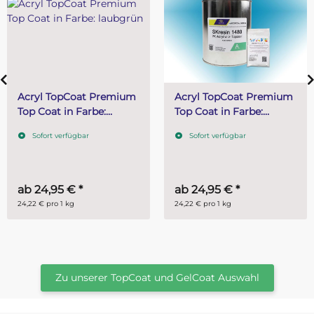
Acryl TopCoat Premium
Acryl TopCoat Premium
Top Coat in Farbe:
Top Coat in Farbe:
laubgrün
lichtblau
Sofort verfügbar
Sofort verfügbar
ab
24,95 €
*
ab
24,95 €
*
24,22 € pro 1 kg
24,22 € pro 1 kg
Zu unserer TopCoat und GelCoat Auswahl