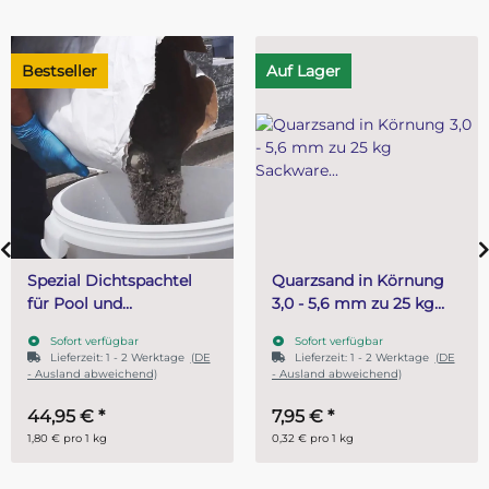
Bestseller
Auf Lager
Spezial Dichtspachtel
Quarzsand in Körnung
für Pool und
3,0 - 5,6 mm zu 25 kg
Wasserbeckenbau 25 kg
Sackware - Natursand
Sofort verfügbar
Sofort verfügbar
Lieferzeit:
1 - 2 Werktage
(DE
Lieferzeit:
1 - 2 Werktage
(DE
- Ausland abweichend)
- Ausland abweichend)
44,95 €
*
7,95 €
*
1,80 € pro 1 kg
0,32 € pro 1 kg