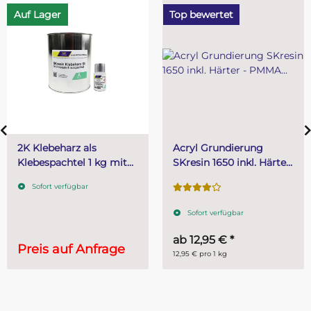
Auf Lager
Top bewertet
2K Klebeharz als
Acryl Grundierung
Klebespachtel 1 kg mit
SKresin 1650 inkl. Härter
20 g Härter
- PMMA Grundierung
Sofort verfügbar
Sofort verfügbar
ab
12,95 €
*
Preis auf Anfrage
12,95 € pro 1 kg