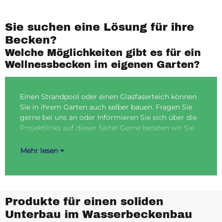
Sie suchen eine Lösung für ihre
Becken?
Welche Möglichkeiten gibt es für ein
Wellnessbecken im eigenen Garten?
Einen Strandpool oder einen Glasfaserteich können
auch eingehend und erstellen ein passendes
Sie in ihrem Garten auch selber bauen. Fragen Sie
Ang
gerne bei uns an oder Informieren Sie sich über die
Sie
Projektlinks auf dieser Seite! Gerne beraten wir Sie
Woh
Mehr lesen
Produkte für einen soliden
Unterbau im Wasserbeckenbau