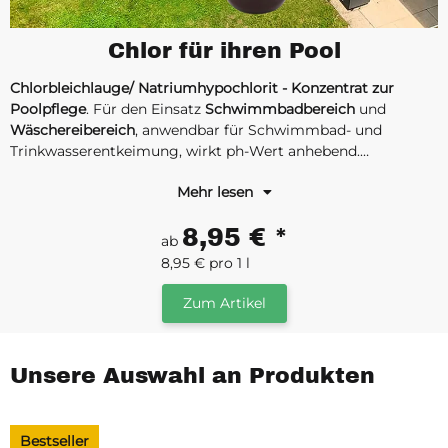
Chlor für ihren Pool
Chlorbleichlauge/ Natriumhypochlorit - Konzentrat zur
Poolpflege
. Für den Einsatz
Schwimmbadbereich
und
Wäschereibereich
, anwendbar für Schwimmbad- und
Trinkwasserentkeimung, wirkt ph-Wert anhebend.
Chlorbleichlauge wird auch als Bleichmittel und zur
Mehr lesen
Desinfektion eingesetzt!
8,95 €
*
ab
8,95 € pro 1 l
Zum Artikel
Unsere Auswahl an Produkten
Bestseller