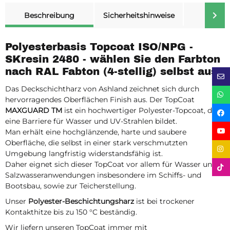
weitere Registerkarten anzeigen
Beschreibung
Sicherheitshinweise
Merk
Polyesterbasis Topcoat ISO/NPG -
SKresin 2480 - wählen Sie den Farbton
nach RAL Fabton (4-stellig) selbst aus.
Das Deckschichtharz von Ashland zeichnet sich durch
hervorragendes Oberflächen Finish aus. Der TopCoat
MAXGUARD TM
ist ein hochwertiger Polyester-Topcoat, der
eine Barriere für Wasser und UV-Strahlen bildet.
Man erhält eine hochglänzende, harte und saubere
Oberfläche, die selbst in einer stark verschmutzten
Umgebung langfristig widerstandsfähig ist.
Daher eignet sich dieser TopCoat vor allem für Wasser und
Salzwasseranwendungen insbesondere im Schiffs- und
Bootsbau, sowie zur Teicherstellung.
Unser
Polyester-Beschichtungsharz
ist bei trockener
Kontakthitze bis zu 150 °C beständig.
Wir liefern unseren TopCoat immer mit