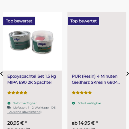
Top bewertet
Top bewertet
Epoxyspachtel Set 1,5 kg
PUR (Resin) 4 Minuten
MIPA E90 2K Spachtel
Gießharz SKresin 6804
Systemharz
Sofort verfügbar
Sofort verfügbar
Lieferzeit:
1 - 2 Werktage
(DE
- Ausland abweichend)
28,95 €
*
ab
14,95 €
*
19,30 € pro 1 kg
29,90 € pro 1 kg