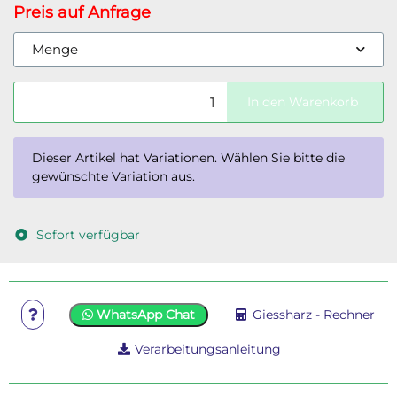
Preis auf Anfrage
Menge
In den Warenkorb
x
Dieser Artikel hat Variationen. Wählen Sie bitte die
gewünschte Variation aus.
Sofort verfügbar
WhatsApp Chat
Giessharz - Rechner
Verarbeitungsanleitung