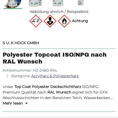
Abbildung ähnlich / Beispielbild
Achtung
S U. K HOCK GMBH
Polyester Topcoat ISO/NPG nach
RAL Wunsch
Artikelnummer:
HZ-2480-RAL
Kategorie:
Acrylharz & Polyesterharz
Unser
Top Coat Polyester Deckschichtharz
ISO/NPG
Premium Qualität nach
RAL Wunsch
eignet sich für GFK
Abschlussschichten in den Bereichen Teich, Wasserbecken,
Bootsbau -
Mehr lesen
immer wenn es um Kontakt mit Wasser oder
auch Salzwasser geht
.