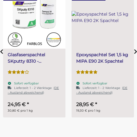
Epoxyspachtel Set 1,5 kg
PUR (Resin) 4 Minuten
MIPA E90 2K Spachtel
Gießharz SKresin 6804
Systemharz
Sofort verfügbar
Sofort verfügbar
Lieferzeit:
1 - 2 Werktage
(DE
- Ausland abweichend)
28,95 €
*
ab
14,95 €
*
19,30 € pro 1 kg
29,90 € pro 1 kg