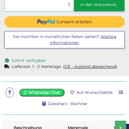
In den Warenkorb
Consent erteilen
Sie möchten in monatlichen Raten zahlen?
Weitere
Informationen
Sofort verfügbar
Lieferzeit:
1 - 2 Werktage
(DE - Ausland abweichend)
WhatsApp Chat
Auf Wunschzettel
Giessharz - Rechner
weitere Registerkarten anzeigen
Beschreibung
Merkmale
Bewer