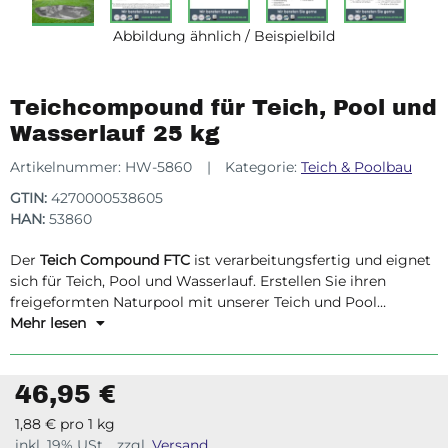
Abbildung ähnlich / Beispielbild
Teichcompound für Teich, Pool und
Wasserlauf 25 kg
Artikelnummer:
HW-5860
Kategorie:
Teich & Poolbau
GTIN:
4270000538605
HAN:
53860
Der
Teich Compound FTC
ist verarbeitungsfertig und eignet
sich für Teich, Pool und Wasserlauf. Erstellen Sie ihren
freigeformten Naturpool mit unserer Teich und Pool
Compound FTC ready. Sie können einfach auf fest
Mehr lesen
Vorbereiten ihre Becken oder den Wasserlauf vorbereiten
und dann kombiniert mit unseren Teich- und Pool
Compound schnell und einfach ihr freigeformtes Becken
46,95 €
individuell und dicht gestalten. Sie benötigen keine
1,88 € pro 1 kg
zusätzliche Folie.
inkl. 19% USt. , zzgl.
Versand