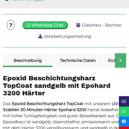
WhatsApp Chat
Giessharz - Rechner
Verarbeitungsanleitung
weitere Registerkarten anzeigen
Beschreibung
Technische Daten
Sicherheit
Epoxid Beschichtungsharz
TopCoat sandgelb mit Epohard
3200 Härter
Das
Epoxid Beschichtungsharz TopCoat
mit unserem
UV-
Stabilen 30 Minuten Härter Epohard 3200
härtet klebefrei
mit hoher Schlagfestigkeit und guter Belastbarkeit aus. Das
Epoxidharz ist sandgelb, lösemittelfrei, emissionsarm und
mit dem Härter 3200 vergilbungsarm und sandgelb in der