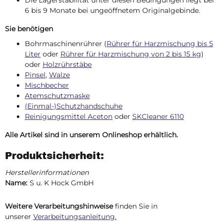
Die Lagerstabilität unter diesen Bedingungen liegt bei
6 bis 9 Monate bei ungeöffnetem Originalgebinde.
Sie benötigen
Bohrmaschinenrührer (
Rührer für Harzmischung bis 5
Liter
oder
Rührer für Harzmischung von 2 bis 15 kg
)
oder
Holzrührstäbe
Pinsel
,
Walze
Mischbecher
Atemschutzmaske
(Einmal-)Schutzhandschuhe
Reinigungsmittel Aceton
oder
SKCleaner 6110
Alle Artikel sind in unserem Onlineshop erhältlich.
Produktsicherheit:
Herstellerinformationen
Name:
S u. K Hock GmbH
Weitere Verarbeitungshinweise
finden Sie in
unserer
Verarbeitungsanleitung.