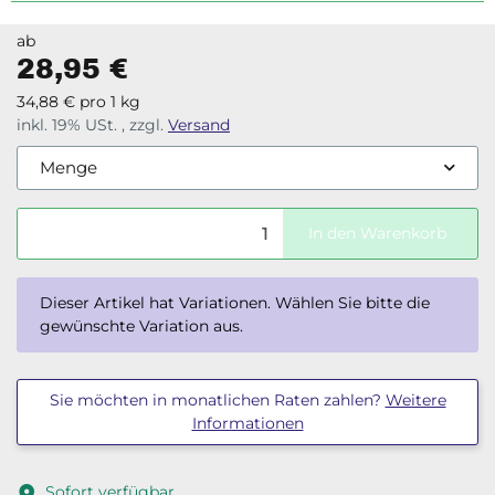
Aushärtung. Aufgrund der Eigenschaften eignet sich dieses
Beschichtungsharz ideal für die Beschichtung im Bootsbau,
ab
Reparaturen und Versiegelung in der senkrechten an
28,95 €
Modellbau.
34,88 € pro 1 kg
inkl. 19% USt. , zzgl.
Versand
Menge
In den Warenkorb
x
Dieser Artikel hat Variationen. Wählen Sie bitte die
gewünschte Variation aus.
Sie möchten in monatlichen Raten zahlen?
Weitere
Informationen
Sofort verfügbar