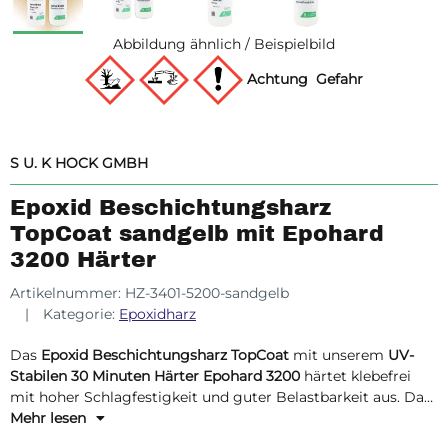
Abbildung ähnlich / Beispielbild
Achtung
Gefahr
S U. K HOCK GMBH
Epoxid Beschichtungsharz
TopCoat sandgelb mit Epohard
3200 Härter
Artikelnummer:
HZ-3401-5200-sandgelb
Kategorie:
Epoxidharz
Das
Epoxid Beschichtungsharz TopCoat
mit unserem
UV-
Stabilen 30 Minuten Härter Epohard 3200
härtet klebefrei
mit hoher Schlagfestigkeit und guter Belastbarkeit aus. Das
Epoxidharz ist sandgelb, lösemittelfrei, emissionsarm und
Mehr lesen
mit dem Härter 3200 vergilbungsarm und sandgelb in der