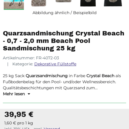
Abbildung ähnlich / Beispielbild
Quarzsandmischung Crystal Beach
- 0,7 - 2,0 mm Beach Pool
Sandmischung 25 kg
Artikelnummer:
FR-4072-03
Kategorie:
Dekorative Füllstoffe
25 kg Sack
Quarzsandmischung
in Farbe
Crystal Beach
als
Fußbodenbelag für den Pool- und/oder Wellnessbereich.
Qualitätsbeschichtungen mit Quarzsand zum
Selbermachen!
Mehr lesen
39,95 €
1,60 € pro 1 kg