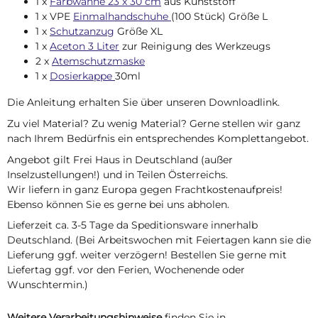
1 x
Farbwanne 23 x 30 cm
aus Kunststoff
1 x VPE
Einmalhandschuhe
(100 Stück) Größe L
1 x
Schutzanzug
Größe XL
1 x
Aceton 3 Liter
zur Reinigung des Werkzeugs
2 x
Atemschutzmaske
1 x
Dosierkappe
30ml
Die Anleitung erhalten Sie über unseren Downloadlink.
Zu viel Material? Zu wenig Material? Gerne stellen wir ganz
nach Ihrem Bedürfnis ein entsprechendes Komplettangebot.
Angebot gilt Frei Haus in Deutschland (außer
Inselzustellungen!) und in Teilen Österreichs.
Wir liefern in ganz Europa gegen Frachtkostenaufpreis!
Ebenso können Sie es gerne bei uns abholen.
Lieferzeit ca. 3-5 Tage da Speditionsware innerhalb
Deutschland. (Bei Arbeitswochen mit Feiertagen kann sie die
Lieferung ggf. weiter verzögern! Bestellen Sie gerne mit
Liefertag ggf. vor den Ferien, Wochenende oder
Wunschtermin.)
Weitere Verarbeitungshinweise
finden Sie in