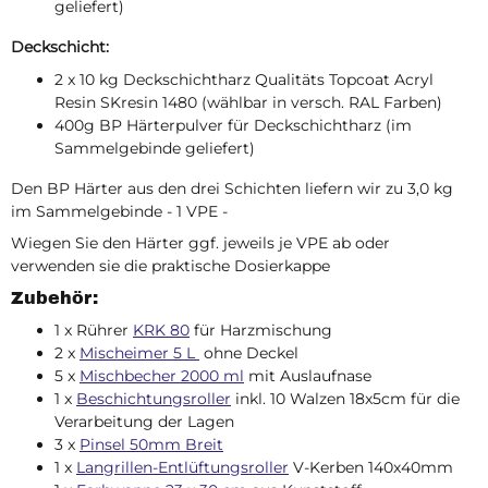
geliefert)
Deckschicht:
2 x 10 kg Deckschichtharz Qualitäts Topcoat Acryl
Resin SKresin 1480 (wählbar in versch. RAL Farben)
400g BP Härterpulver für Deckschichtharz (im
Sammelgebinde geliefert)
Den BP Härter aus den drei Schichten liefern wir zu 3,0 kg
im Sammelgebinde - 1 VPE -
Wiegen Sie den Härter ggf. jeweils je VPE ab oder
verwenden sie die praktische Dosierkappe
Zubehör:
1 x Rührer
KRK 80
für Harzmischung
2 x
Mischeimer 5 L
ohne Deckel
5 x
Mischbecher 2000 ml
mit Auslaufnase
1 x
Beschichtungsroller
inkl. 10 Walzen 18x5cm für die
Verarbeitung der Lagen
3 x
Pinsel 50mm Breit
1 x
Langrillen-Entlüftungsroller
V-Kerben 140x40mm