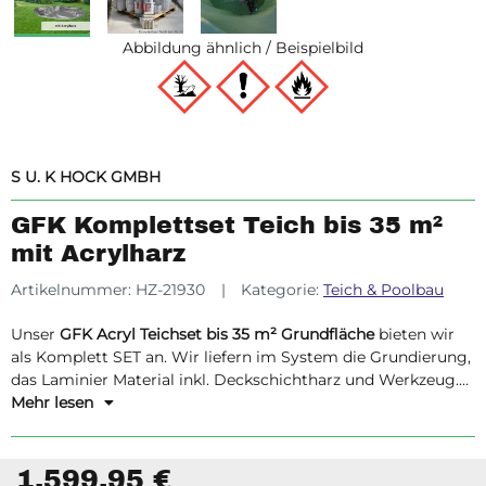
Abbildung ähnlich / Beispielbild
S U. K HOCK GMBH
GFK Komplettset Teich bis 35 m²
mit Acrylharz
Artikelnummer:
HZ-21930
Kategorie:
Teich & Poolbau
Unser
GFK Acryl Teichset bis 35 m² Grundfläche
bieten wir
als Komplett SET an. Wir liefern im System die Grundierung,
das Laminier Material inkl. Deckschichtharz und Werkzeug.
Die einzige Voraussetzung:
Mehr lesen
Sie haben einen geeigneten
Untergrund geschaffen.
Ist diese Voraussetzung getroffen,
können Sie mit Ihrem Teich beginnen.
1.599,95 €