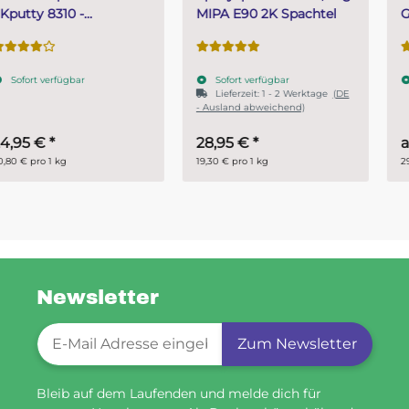
MIPA E90 2K Spachtel
Gießharz SKresin 6804
Systemharz
Sofort verfügbar
Sofort verfügbar
Lieferzeit:
1 - 2 Werktage
(DE
- Ausland abweichend)
28,95 €
*
ab
14,95 €
*
19,30 € pro 1 kg
29,90 € pro 1 kg
Newsletter
Newsletter-Registrierung
Zum Newsletter
Bleib auf dem Laufenden und melde dich für