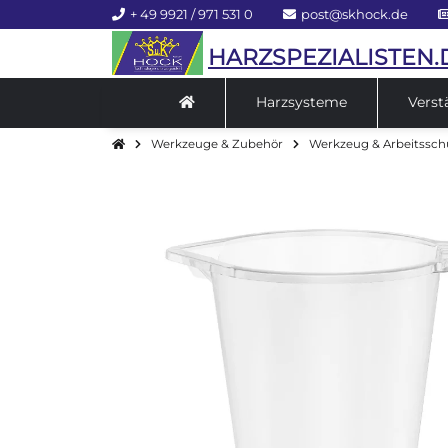
+ 49 9921 / 971 531 0
post@skhock.de
HARZSPEZIALISTEN.
Harzsysteme
Verst
Werkzeuge & Zubehör
Werkzeug & Arbeitssch