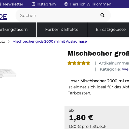
Newsletter
Instagram
Herzlich Willkommen
DE
ärkungsfasern
Farben & Effekte
Einsatzgebiete
utz
Mischbecher groß 2000 ml mit Auslaufnase
Service
Sale
Mischbecher groß
Artikelnumme
Kategorie:
Wer
Unser
Mischbecher 2000 ml m
ist eignet sich ideal für das A
Farbpasten.
ab
1,80 €
1,80 € pro 1 Stueck