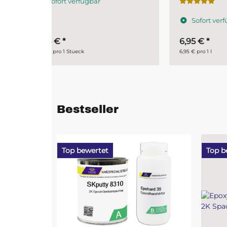
S
Sofort verfügbar
6,95 €
*
2,9
6,95 € pro 1 l
0,30 €
Bestseller
Top bewertet
Top b