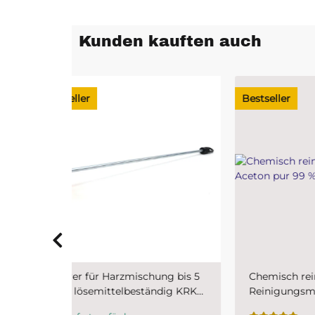
Kunden kauften auch
Bestseller
Bests
ung bis 5
Chemisch reines
Holz
ndig KRK
Reinigungsmittel Aceton pur
Harz
99 % unverdünnt 1 Liter