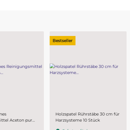
eller
Auf Lager
spatel Rührstäbe 30 cm für
Außenbehälter für Mischbe
systeme 10 Stück
und Mischbechereinlagen 
2000 ml