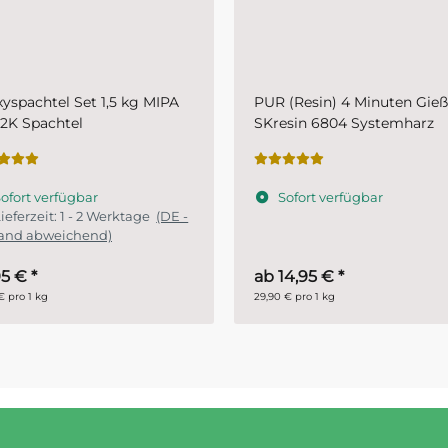
(Resin) 4 Minuten Gießharz
Plastic-Grundierfiller-Spray
esin 6804 Systemharz
MIPA 1K- schnelltrocknende
Kunststoffprimer für den
Fahrzeugbereich
ofort verfügbar
Sofort verfügbar
Lieferzeit:
1 - 2 Werktage
(
Ausland abweichend)
14,95 €
*
11,45 €
*
€ pro 1 kg
28,63 € pro 1 l