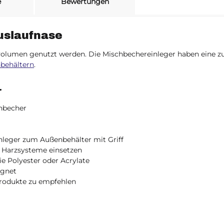
e
Bewertungen
uslaufnase
olumen genutzt werden. Die Mischbechereinleger haben eine zu
behältern
.
r
chbecher
inleger zum Außenbehälter mit Griff
e Harzsysteme einsetzen
e Polyester oder Acrylate
ignet
rodukte zu empfehlen