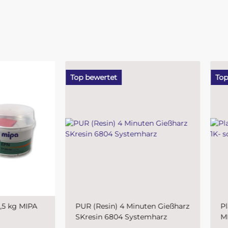
ewertet
Top bewertet
(Resin) 4 Minuten Gießharz
Plastic-Grundierfiller-Spray
esin 6804 Systemharz
MIPA 1K- schnelltrocknende
Kunststoffprimer für den