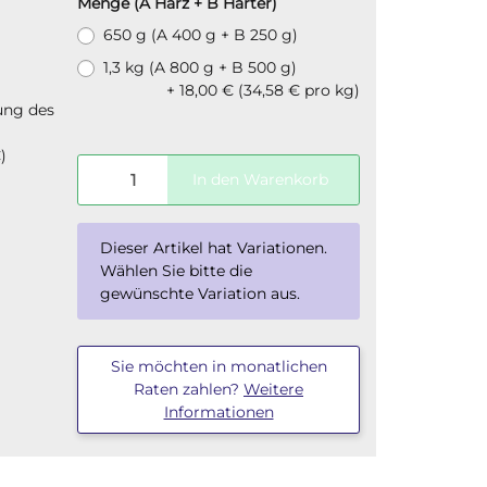
Menge (A Harz + B Härter)
650 g (A 400 g + B 250 g)
1,3 kg (A 800 g + B 500 g)
+ 18,00 € (34,58 € pro kg)
ung des
€
)
In den Warenkorb
x
Dieser Artikel hat Variationen.
Wählen Sie bitte die
gewünschte Variation aus.
Sie möchten in monatlichen
Raten zahlen?
Weitere
Informationen