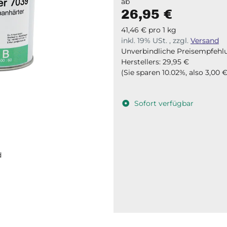
ab
26,95 €
41,46 € pro 1 kg
inkl. 19% USt. , zzgl.
Versand
Unverbindliche Preisempfehl
Herstellers
:
29,95 €
(Sie sparen
10.02%
, also
3,00 
Sofort verfügbar
d