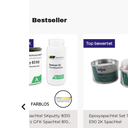
Bestseller
Top bewertet
Top b
putty 8310
Epoxyspachtel Set 1,5 kg MIPA
PUR 
chtel 810
E90 2K Spachtel
SKr