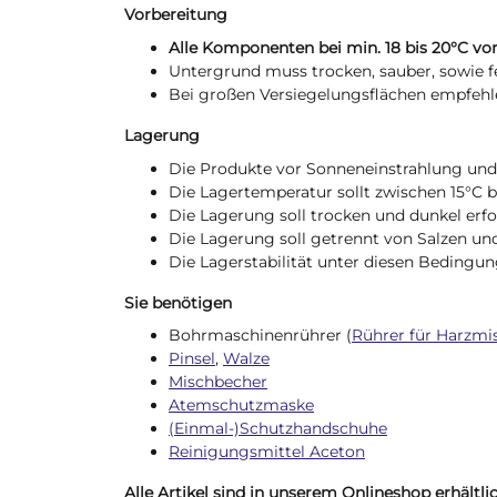
Vorbereitung
Alle Komponenten bei min. 18 bis 20°C vor
Untergrund muss trocken, sauber, sowie fett
Bei großen Versiegelungsflächen empfehle
Lagerung
Die Produkte vor Sonneneinstrahlung und 
Die Lagertemperatur sollt zwischen 15°C bi
Die Lagerung soll trocken und dunkel erfo
Die Lagerung soll getrennt von Salzen und 
Die Lagerstabilität unter diesen Bedingun
Sie benötigen
Bohrmaschinenrührer (
Rührer für Harzmis
Pinsel
,
Walze
Mischbecher
Atemschutzmaske
(Einmal-)Schutzhandschuhe
Reinigungsmittel Aceton
Alle Artikel sind in unserem Onlineshop erhältlic