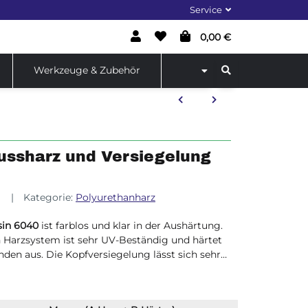
Service
0,00 €
Werkzeuge & Zubehör
ussharz und Versiegelung
9
Kategorie:
Polyurethanharz
sin 6040
ist farblos und klar in der Aushärtung.
n Harzsystem ist sehr UV-Beständig und härtet
den aus. Die Kopfversiegelung lässt sich sehr
h auf Epoxidharzoberflächen oder GFK
rz Gegenstände lassen sich sehr gut damit