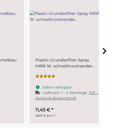
blau
Plastic-Grundierfiller-Spray
PUR (Resi
MIPA 1K- schnelltrocknender
Gießharz 
Kunststoffprimer für den
Systemharz
Fahrzeugbereich
kg)
Sofort verfügbar
Sofort 
Lieferzeit:
1 - 2 Werktage
(DE -
Ausland abweichend)
11,45 €
*
34,95 €
*
28,63 € pro 1 l
17,48 € pro 1 