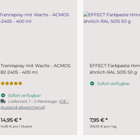
nnspray mit Wachs - ACMOS
EFFECT Farbpaste Himmel
405 - 400 ml
ähnlich RAL 5015 50 g
Sofort verfügbar
ofort verfügbar
ieferzeit:
1 - 2 Werktage
(DE -
and abweichend)
95 €
*
7,95 €
*
€ pro 1 Stueck
159,00 € pro 1 kg