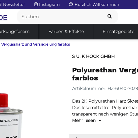
Newsletter
Instagram
Herzlich Willkommen
DE
ärkungsfasern
Farben & Effekte
Einsatzgebiete
 Vergussharz und Versiegelung farblos
Service
Sale
S U. K HOCK GMBH
Polyurethan Verg
farblos
Artikelnummer:
HZ-6040-703
Das 2K Polyurethan Harz
Skre
Das lösemittelfrei Polyuretha
transparent nach wenigen Stun
gut im Innen und Außenbereic
Mehr lesen
Projekten verwenden. Kunstha
versiegeln.