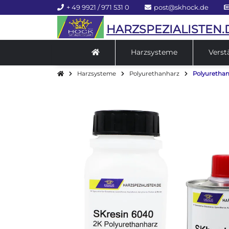
+ 49 9921 / 971 531 0
post@skhock.de
HARZSPEZIALISTEN.
Harzsysteme
Verst
Harzsysteme
Polyurethanharz
Polyurethan