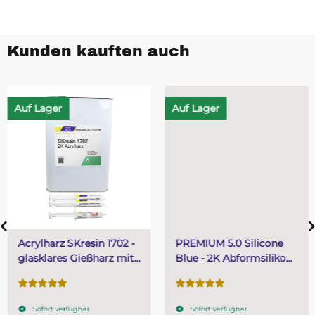
Kunden kauften auch
Auf Lager
Auf Lager
Acrylharz SKresin 1702 -
PREMIUM 5.0 Silicone
glasklares Gießharz mit
Blue - 2K Abformsilikon
Härter 5 kg mit 50 g
aus Silikon Kautschuk 2
Härter
kg (A 1 kg + B 1 kg)
Sofort verfügbar
Sofort verfügbar