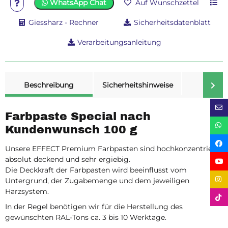
WhatsApp Chat
Auf Wunschzettel
Giessharz - Rechner
Sicherheitsdatenblatt
Verarbeitungsanleitung
weitere Registerkarten anzeigen
Beschreibung
Sicherheitshinweise
Merk
Farbpaste Special nach
Kundenwunsch 100 g
Unsere EFFECT Premium Farbpasten sind hochkonzentriert,
absolut deckend und sehr ergiebig.
Die Deckkraft der Farbpasten wird beeinflusst vom
Untergrund, der Zugabemenge und dem jeweiligen
Harzsystem.
In der Regel benötigen wir für die Herstellung des
gewünschten RAL-Tons ca. 3 bis 10 Werktage.