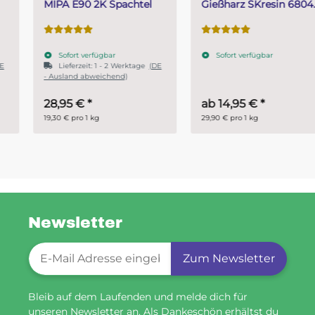
MIPA E90 2K Spachtel
Gießharz SKresin 6804
Systemharz
Sofort verfügbar
Sofort verfügbar
Lieferzeit:
1 - 2 Werktage
(DE
- Ausland abweichend)
28,95 €
*
ab
14,95 €
*
19,30 € pro 1 kg
29,90 € pro 1 kg
Newsletter
Newsletter-Registrierung
Zum Newsletter
Bleib auf dem Laufenden und melde dich für
unseren Newsletter an. Als Dankeschön erhältst du