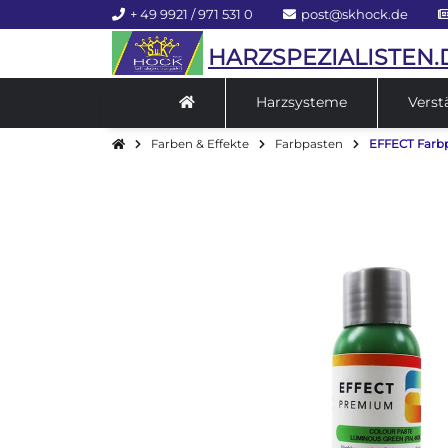
+ 49 9921 / 971 531 0
post@skhock.de
HARZSPEZIALISTEN.
Harzsysteme
Verst
Farben & Effekte
Farbpasten
EFFECT Farbp