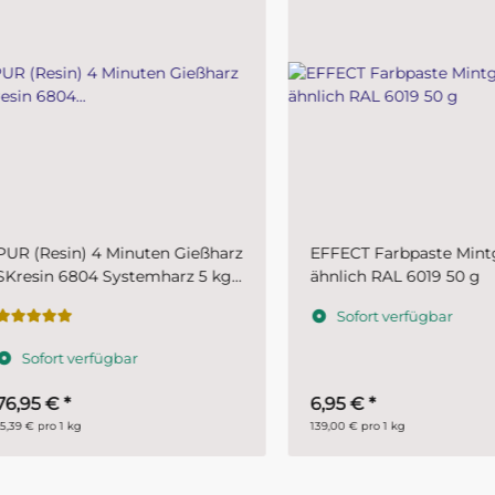
(Resin) 4 Minuten Gießharz
EFFECT Farbpaste Mintgrü
sin 6804 Systemharz 5 kg
ähnlich RAL 6019 50 g
,5 kg + B 2,5 kg)
Sofort verfügbar
ofort verfügbar
95 €
*
6,95 €
*
€ pro 1 kg
139,00 € pro 1 kg