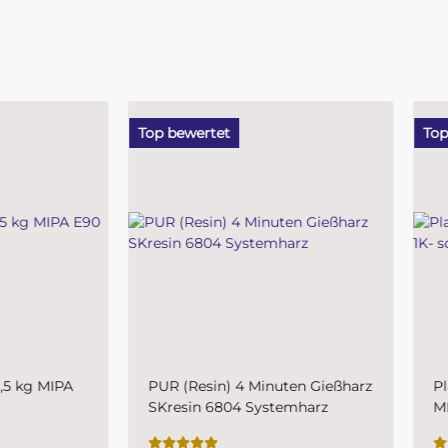
ewertet
Top bewertet
(Resin) 4 Minuten Gießharz
Plastic-Grundierfiller-Spray
esin 6804 Systemharz
MIPA 1K- schnelltrocknende
Kunststoffprimer für den