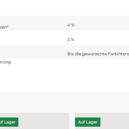
4 %
zen*
2 %
Bis die gewünschte Farbintensi
erung
ager
Auf Lager