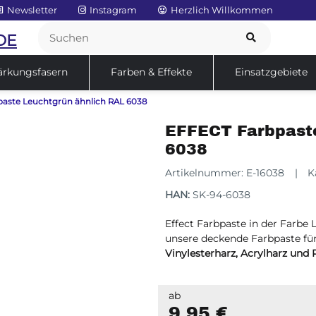
Newsletter
Instagram
Herzlich Willkommen
DE
ärkungsfasern
Farben & Effekte
Einsatzgebiete
aste Leuchtgrün ähnlich RAL 6038
Service
Sale
EFFECT Farbpast
6038
Artikelnummer:
E-16038
K
HAN:
SK-94-6038
Effect Farbpaste in der Farbe
unsere deckende Farbpaste fü
Vinylesterharz, Acrylharz und 
ab
9,95 €