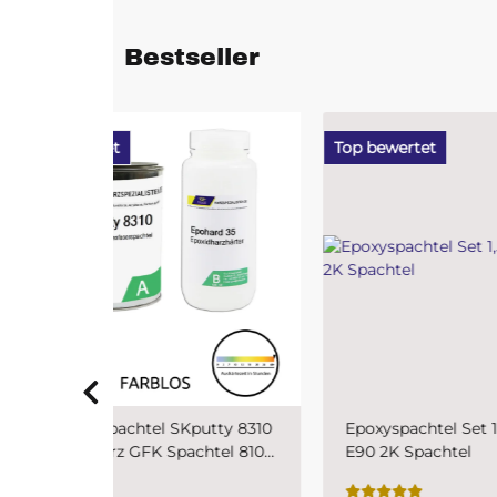
Bestseller
Top bewertet
Top b
putty 8310
Epoxyspachtel Set 1,5 kg MIPA
PUR 
chtel 810
E90 2K Spachtel
SKr