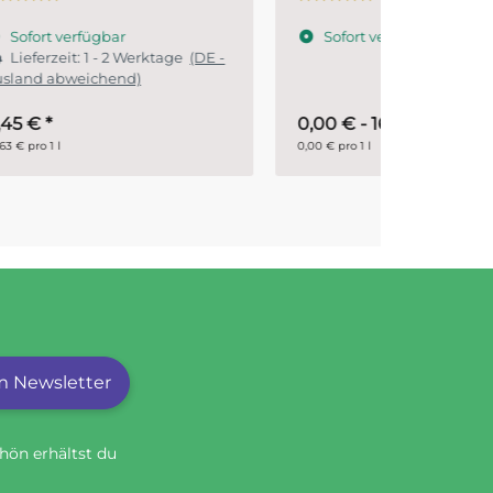
Lieferz
Sofort verfügbar
Ausland a
DE -
0,00 € -
16,95 €
*
6,45 €
*
0,00 € pro 1 l
6,45 € pro 1 S
 Newsletter
hön erhältst du