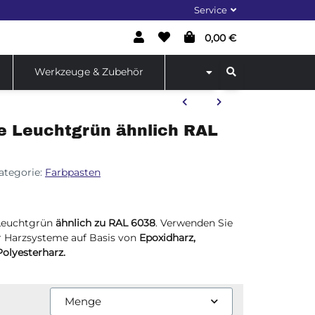
Service
0,00 €
Werkzeuge & Zubehör
e Leuchtgrün ähnlich RAL
ategorie:
Farbpasten
 Leuchtgrün
ähnlich zu RAL 6038
. Verwenden Sie
r Harzsysteme auf Basis von
Epoxidharz,
Polyesterharz.
Menge