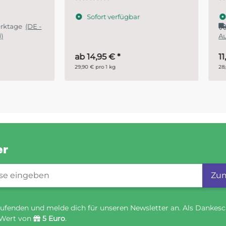
Fahrzeugbereich
ofort verfügbar
Sofort verfügbar
Lieferzeit:
1 - 2 Werktage
(
Ausland abweichend)
14,95 €
*
11,45 €
*
€ pro 1 kg
28,63 € pro 1 l
er
gistrierung
Zum
ufenden und melde dich für unseren Newsletter an. Als Dankesc
 Wert von
5 Euro
.