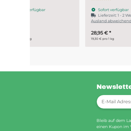
Sofort verfügbar
S
Lieferzeit:
1 - 2 Werktage
(DE -
Ausland abweichend)
28,95 €
*
ab
19,30 € pro 1 kg
29,90 
Newslett
Newsletter-Re
Bleib auf dem La
einen Kupon im