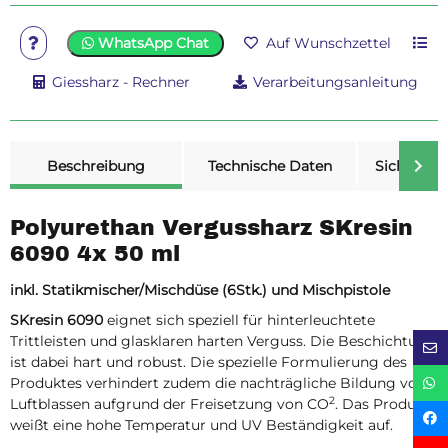
WhatsApp Chat
Auf Wunschzettel
Giessharz - Rechner
Verarbeitungsanleitung
weitere Registerkarten anzeigen
Beschreibung
Technische Daten
Sicherheit
Polyurethan Vergussharz SKresin
6090 4x 50 ml
inkl. Statikmischer/Mischdüse (6Stk.) und Mischpistole
SKresin 6090
eignet sich speziell für hinterleuchtete
Trittleisten und glasklaren harten Verguss. Die Beschichtung
ist dabei hart und robust. Die spezielle Formulierung des
Produktes verhindert zudem die nachträgliche Bildung von
2
Luftblassen aufgrund der Freisetzung von CO
. Das Produkt
weißt eine hohe Temperatur und UV Beständigkeit auf.