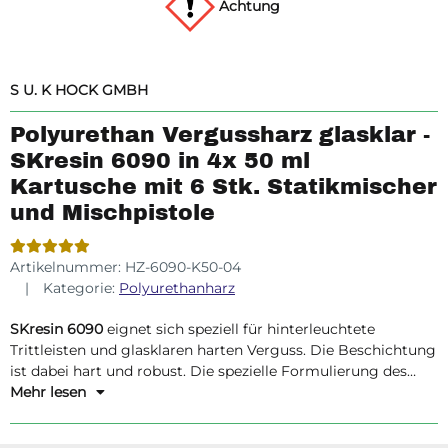
Achtung
S U. K HOCK GMBH
Polyurethan Vergussharz glasklar -
SKresin 6090 in 4x 50 ml
Kartusche mit 6 Stk. Statikmischer
und Mischpistole
Artikelnummer:
HZ-6090-K50-04
Kategorie:
Polyurethanharz
SKresin 6090
eignet sich speziell für hinterleuchtete
Trittleisten und glasklaren harten Verguss. Die Beschichtung
ist dabei hart und robust. Die spezielle Formulierung des
Produktes verhindert zudem die nachträgliche Bildung von
Mehr lesen
2
Luftblassen aufgrund der Freisetzung von CO
. Das Produkt
weißt eine hohe Temperatur und UV Beständigkeit auf.