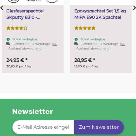
Epoxyspachtel Set 1,5 kg
PUR (Resin) 4 Minuten
MIPA E90 2K Spachtel
Gießharz SKresin 6804
Systemharz
Sofort verfügbar
Sofort verfügbar
Lieferzeit:
1 - 2 Werktage
(DE
- Ausland abweichend)
28,95 €
*
ab
14,95 €
*
19,30 € pro 1 kg
29,90 € pro 1 kg
Newsletter
Newsletter-Registrierung
Zum Newsletter