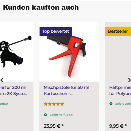
Kunden kauften auch
Top bewertet
Bestseller
Mischpistole für 50 ml
Haftprimer und Reiniger
Kartuschen -
für Polyurethanverguss
Kartuschenpresse
200 ml
Sofort verfügbar
Sofort verfügbar
23,95 €
*
9,95 €
*