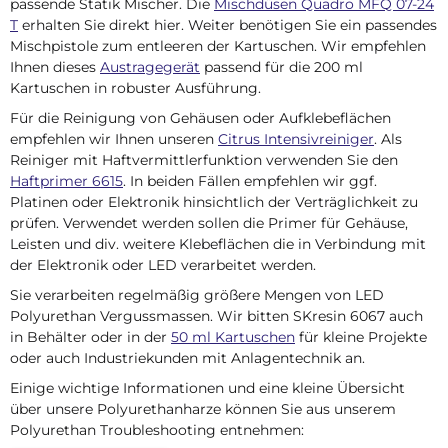
passende Statik Mischer. Die
Mischdüsen Quadro MFQ 07-24
T
erhalten Sie direkt hier. Weiter benötigen Sie ein passendes
Mischpistole zum entleeren der Kartuschen. Wir empfehlen
Ihnen dieses
Austragegerät
passend für die 200 ml
Kartuschen in robuster Ausführung.
Für die Reinigung von Gehäusen oder Aufklebeflächen
empfehlen wir Ihnen unseren
Citrus Intensivreiniger
. Als
Reiniger mit Haftvermittlerfunktion verwenden Sie den
Haftprimer 6615
. In beiden Fällen empfehlen wir ggf.
Platinen oder Elektronik hinsichtlich der Verträglichkeit zu
prüfen. Verwendet werden sollen die Primer für Gehäuse,
Leisten und div. weitere Klebeflächen die in Verbindung mit
der Elektronik oder LED verarbeitet werden.
Sie verarbeiten regelmäßig größere Mengen von LED
Polyurethan Vergussmassen. Wir bitten SKresin 6067 auch
in Behälter oder in der
50 ml Kartuschen
für kleine Projekte
oder auch Industriekunden mit Anlagentechnik an.
Einige wichtige Informationen und eine kleine Übersicht
über unsere Polyurethanharze können Sie aus unserem
Polyurethan Troubleshooting entnehmen: