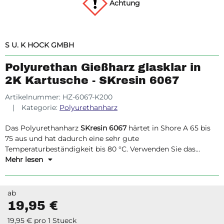
Achtung
S U. K HOCK GMBH
Polyurethan Gießharz glasklar in
2K Kartusche - SKresin 6067
Artikelnummer:
HZ-6067-K200
Kategorie:
Polyurethanharz
Das Polyurethanharz
SKresin 6067
härtet in Shore A 65 bis
75 aus und hat dadurch eine sehr gute
Temperaturbeständigkeit bis 80 °C. Verwenden Sie das
Gießharz z.B. für typischen LED Verguss von
Mehr lesen
Beleuchtungsleisten, in Möbelstücken oder an
Werbeelementen.
ab
19,95 €
19,95 € pro 1 Stueck