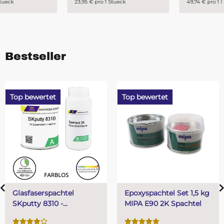
23,95 € pro 1 Stueck
49,74 € pro 1 l
Bestseller
Top bewertet
Top bewertet
Epoxyspachtel Set 1,5 kg
PUR (Resin) 4 Minuten
MIPA E90 2K Spachtel
Gießharz SKresin 6804
Systemharz