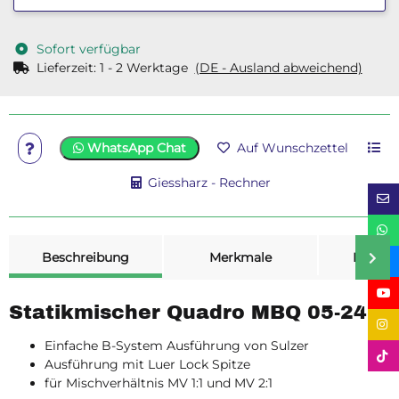
Sofort verfügbar
Lieferzeit:
1 - 2 Werktage
(DE - Ausland abweichend)
WhatsApp Chat
Auf Wunschzettel
Giessharz - Rechner
weitere Registerkarten anzeigen
Beschreibung
Merkmale
Bewer
Statikmischer Quadro MBQ 05-24L
Einfache B-System Ausführung von Sulzer
Ausführung mit Luer Lock Spitze
für Mischverhältnis MV 1:1 und MV 2:1