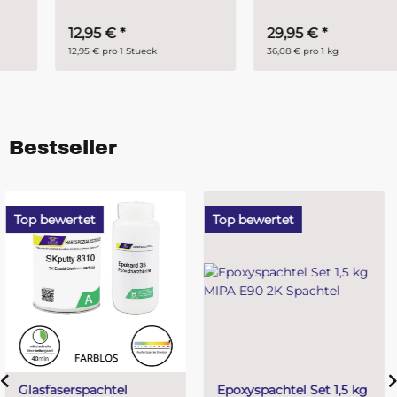
12,95 €
*
29,95 €
*
12,95 € pro 1 Stueck
36,08 € pro 1 kg
Bestseller
Top bewertet
Top bewertet
Epoxyspachtel Set 1,5 kg
PUR (Resin) 4 Minuten