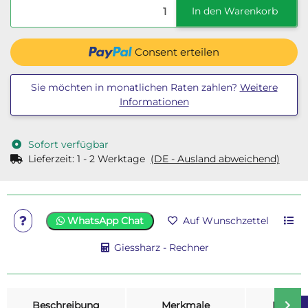
In den Warenkorb
Consent erteilen
Sie möchten in monatlichen Raten zahlen?
Weitere
Informationen
Sofort verfügbar
Lieferzeit:
1 - 2 Werktage
(DE - Ausland abweichend)
WhatsApp Chat
Auf Wunschzettel
Giessharz - Rechner
weitere Registerkarten anzeigen
Beschreibung
Merkmale
Bewer