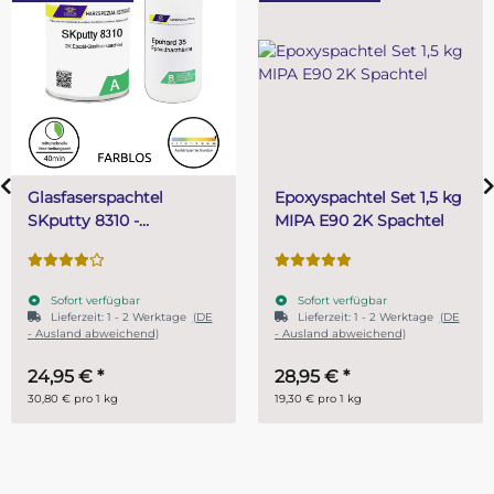
Epoxyspachtel Set 1,5 kg
PUR (Resin) 4 Mi
MIPA E90 2K Spachtel
Gießharz SKresin
Systemharz
Sofort verfügbar
Sofort verfügbar
tage
(DE
Lieferzeit:
1 - 2 Werktage
(DE
- Ausland abweichend)
28,95 €
*
ab
14,95 €
*
19,30 € pro 1 kg
29,90 € pro 1 kg