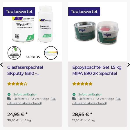
Top bewertet
Top bewertet
Epoxyspachtel Set 1,5 kg
PUR (Resin) 4 Mi
MIPA E90 2K Spachtel
Gießharz SKresin
Systemharz
Sofort verfügbar
Sofort verfügbar
tage
(DE
Lieferzeit:
1 - 2 Werktage
(DE
- Ausland abweichend)
28,95 €
*
ab
14,95 €
*
19,30 € pro 1 kg
29,90 € pro 1 kg