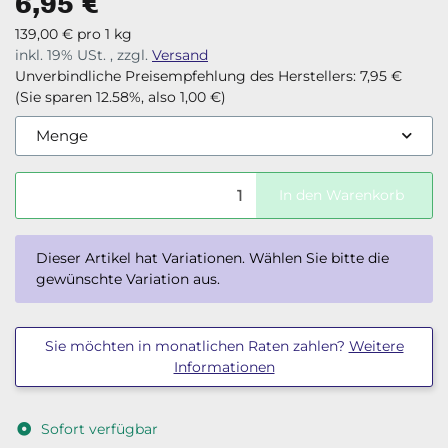
6,95 €
139,00 € pro 1 kg
inkl. 19% USt. , zzgl.
Versand
Unverbindliche Preisempfehlung des Herstellers
:
7,95 €
(Sie sparen
12.58%
, also
1,00 €
)
Menge
In den Warenkorb
x
Dieser Artikel hat Variationen. Wählen Sie bitte die
gewünschte Variation aus.
Sie möchten in monatlichen Raten zahlen?
Weitere
Informationen
Sofort verfügbar