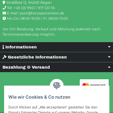
Straßfeld 12, 94209 Regen
Tel:
+49 (0) 9921 / 971 531 55
E-Mail:
post@harzspezialisten.de
Mo-Do 08:00-16:00 / Fr 08:00-13:00
Vor Ort Beratung, Verkauf und Abholung jederzeit nach
Terminvereinbarung möglich.
Informationen
Gesetzliche Informationen
Bezahlung & Versand
Wie wir Cookies & Co nutzen
Durch Klicken auf „Alle akzeptieren“ gestatten Sie den
Einsatz folgender Dienste auf unserer Website: Google