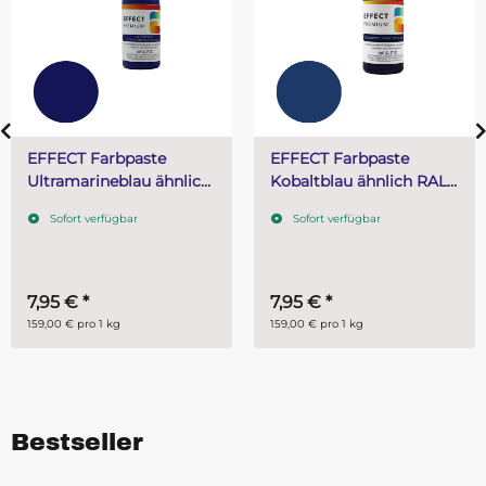
EFFECT Farbpaste
Epoxid Hobby
Kobaltblau ähnlich RAL
Versiegelungs- und
5013 50 g
Vergussharz V60 mit
Sofort verfügbar
Epohard 35 Härter 2,25
kg (1,5 kg Harz + 750 g
Sofort verfügbar
Härter)
7,95 €
*
34,95 €
*
159,00 € pro 1 kg
15,53 € pro 1 kg
Bestseller