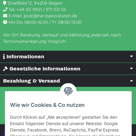
Straßfeld 12, 94209 Regen
Tel:
+49 (0) 9921 / 971 531 55
E-Mail:
post@harzspezialisten.de
Mo-Do 08:00-16:00 / Fr 08:00-13:00
Vor Ort Beratung, Verkauf und Abholung jederzeit nach
Terminvereinbarung möglich.
Informationen
Gesetzliche Informationen
Bezahlung & Versand
Wie wir Cookies & Co nutzen
Durch Klicken auf „Alle akzeptieren“ gestatten Sie den
Einsatz folgender Dienste auf unserer Website: Google
Dienste, Facebook, Brevo, ReCaptcha, PayPal Express