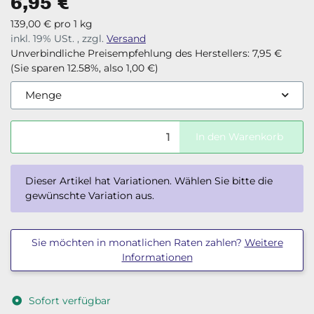
6,95 €
139,00 € pro 1 kg
inkl. 19% USt. , zzgl.
Versand
Unverbindliche Preisempfehlung des Herstellers
:
7,95 €
(Sie sparen
12.58%
, also
1,00 €
)
Menge
In den Warenkorb
x
Dieser Artikel hat Variationen. Wählen Sie bitte die
gewünschte Variation aus.
Sie möchten in monatlichen Raten zahlen?
Weitere
Informationen
Sofort verfügbar