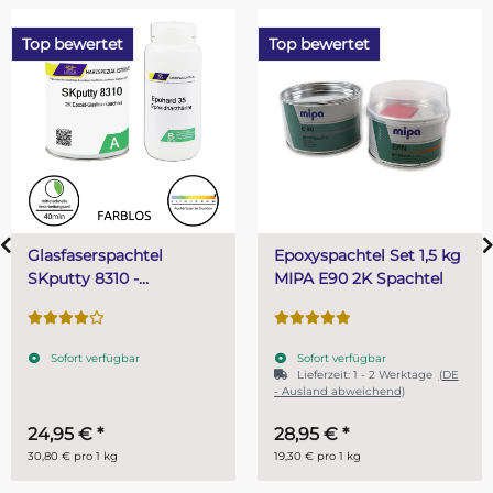
Top bewertet
Top bewertet
Epoxyspachtel Set 1,5 kg
PUR (Resin) 4 Minute
MIPA E90 2K Spachtel
Gießharz SKresin 680
Systemharz
Sofort verfügbar
Sofort verfügbar
Lieferzeit:
1 - 2 Werktage
(DE
- Ausland abweichend)
28,95 €
*
ab
14,95 €
*
19,30 € pro 1 kg
29,90 € pro 1 kg