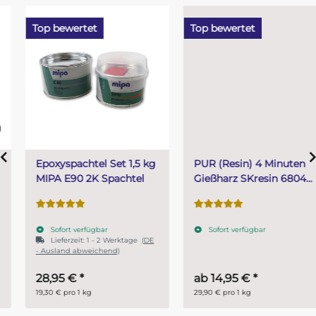
Top bewertet
Top bewertet
Epoxyspachtel Set 1,5 kg
PUR (Resin) 4 Minuten
MIPA E90 2K Spachtel
Gießharz SKresin 6804
Systemharz
Sofort verfügbar
Sofort verfügbar
Lieferzeit:
1 - 2 Werktage
(DE
- Ausland abweichend)
28,95 €
*
ab
14,95 €
*
19,30 € pro 1 kg
29,90 € pro 1 kg