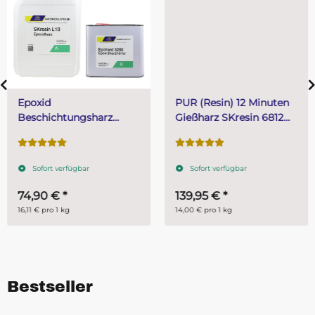
Epoxid
PUR (Resin) 12 Minuten
Beschichtungsharz
Gießharz SKresin 6812
TopCoat mit Epohard
Systemharz 10 kg (A 5
3200 Härter 4,65 kg (3
kg + B 5 kg)
kg Harz + 1,65 kg Härter)
Sofort verfügbar
Sofort verfügbar
74,90 €
*
139,95 €
*
16,11 € pro 1 kg
14,00 € pro 1 kg
Bestseller