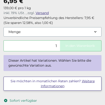
6,95 €
139,00 € pro 1 kg
inkl. 19% USt. , zzgl.
Versand
Unverbindliche Preisempfehlung des Herstellers
:
7,95 €
(Sie sparen
12.58%
, also
1,00 €
)
Menge
In den Warenkorb
x
Dieser Artikel hat Variationen. Wählen Sie bitte die
gewünschte Variation aus.
Sie möchten in monatlichen Raten zahlen?
Weitere
Informationen
Sofort verfügbar