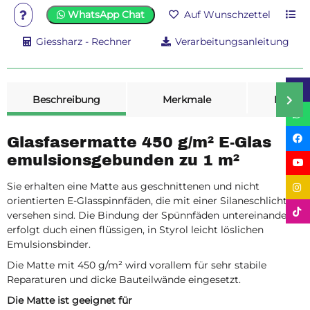
WhatsApp Chat
Auf Wunschzettel
Giessharz - Rechner
Verarbeitungsanleitung
weitere Registerkarten anzeigen
Beschreibung
Merkmale
Bewer
Glasfasermatte 450 g/m² E-Glas
emulsionsgebunden zu 1 m²
Sie erhalten eine Matte aus geschnittenen und nicht
orientierten E-Glasspinnfäden, die mit einer Silaneschlichte
versehen sind. Die Bindung der Spünnfäden untereinander
erfolgt duch einen flüssigen, in Styrol leicht löslichen
Emulsionsbinder.
Die Matte mit 450 g/m² wird vorallem für sehr stabile
Reparaturen und dicke Bauteilwände eingesetzt.
Die Matte ist geeignet für