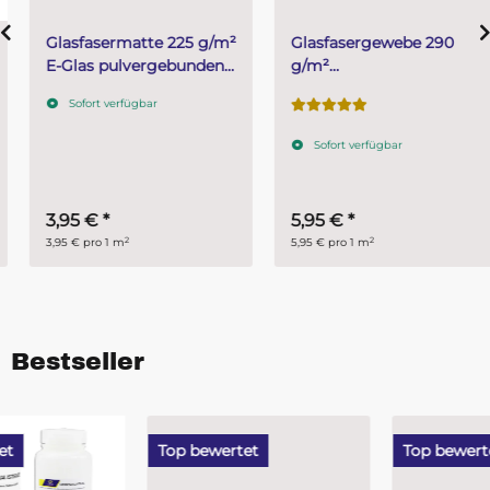
Glasfasermatte 225 g/m²
Glasfasergewebe 290
E-Glas pulvergebunden
g/m²
zu 1 m²
Glasfilamentgewebe
Sofort verfügbar
Köperbindung-Finish
Zuschnitt 1 m²
Sofort verfügbar
3,95 €
*
5,95 €
*
2
2
3,95 € pro 1 m
5,95 € pro 1 m
Bestseller
Top bewertet
Top bewertet