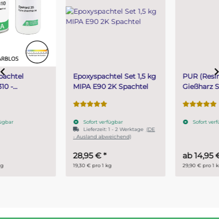
Epoxyspachtel Set 1,5 kg
PUR (Resin) 4 Minuten
MIPA E90 2K Spachtel
Gießharz SKresin 6804
Systemharz
Sofort verfügbar
Sofort verfügbar
Lieferzeit:
1 - 2 Werktage
(DE
- Ausland abweichend)
28,95 €
*
ab
14,95 €
*
19,30 € pro 1 kg
29,90 € pro 1 kg