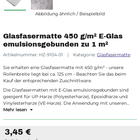
Abbildung ähnlich / Beispielbild
Glasfasermatte 450 g/m² E-Glas
emulsionsgebunden zu 1 m²
Artikelnummer:
HZ-9104-01
Kategorie:
Glasfasermatte
Sie erhalten eine Glasfasermatte mit 450 g/m² - unsere
Rollenbreite liegt bei ca. 125 cm - Beachten Sie das beim
Kauf der entsprechenden Zuschnittware.
Die Glasfasermatten mit E-Glas emulsionsgebunden sind
geeigent für UP-Harze (Polyesterharze), Epoxidharze und
Vinylesterharze (VE-Harze). Die Anwendung mit unseren
Reaktionsharzen auf Basis von Acrylat ist ebenso möglich.
Mehr lesen
Beachten Sie die jeweiligen Beschreibungen.
3,45 €