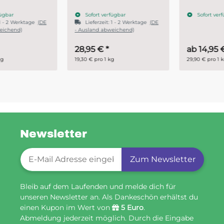
Sofort verfügbar
Sofort verfügbar
Lieferzeit:
1 - 2 Werktage
(DE
- Ausland abweichend)
28,95 €
*
ab
14,95 €
*
19,30 € pro 1 kg
29,90 € pro 1 kg
Newsletter
Newsletter-Registrierung
Zum Newsletter
Bleib auf dem Laufenden und melde dich für
unseren Newsletter an. Als Dankeschön erhältst du
einen Kupon im Wert von
5 Euro
.
Abmeldung jederzeit möglich. Durch die Eingabe