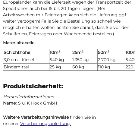
Europaländer kann die Lieferzeit wegen der Transportzeit der
Speditionen auch bei 15 bis 20 Tagen liegen. (Bei
Arbeitswochen mit Feiertagen kann sich die Lieferung ggf.
weiter verzögern! Falls Sie die Bestellung so schnell wie
möglich erhalten wollen, achten Sie darauf, dass Sie vor den
Schulferien, Feiertagen oder Wochenende bestellen.)
Materialtabelle
Schichthöhe
10m²
25m²
50m²
100
3,0 cm - Kiesel
540 kg
1.350 kg
2.700 kg
5.40
Bindemittel
25 kg
60 kg
110 kg
220
Produktsicherheit:
Herstellerinformationen
Name:
S u. K Hock GmbH
Weitere Verarbeitungshinweise
finden Sie in
unserer
Verarbeitungsanleitung.