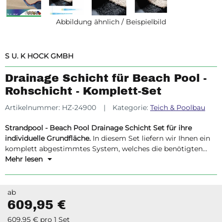
Abbildung ähnlich / Beispielbild
S U. K HOCK GMBH
Drainage Schicht für Beach Pool -
Rohschicht - Komplett-Set
Artikelnummer:
HZ-24900
Kategorie:
Teich & Poolbau
Strandpool - Beach Pool Drainage Schicht Set für ihre
individuelle Grundfläche.
In diesem Set liefern wir Ihnen ein
komplett abgestimmtes System, welches die benötigten
Materialen beinhaltet um die Drainage Schicht des Pools zu
Mehr lesen
gewährleisten. Von der Drainage Schicht zum dekorativen
Aufbau ist alles in diesem Komplettset enthalten.
Innerhalb
Deutschland liefern wir frei Haus per Spedition.
ab
609,95 €
609,95 € pro 1 Set