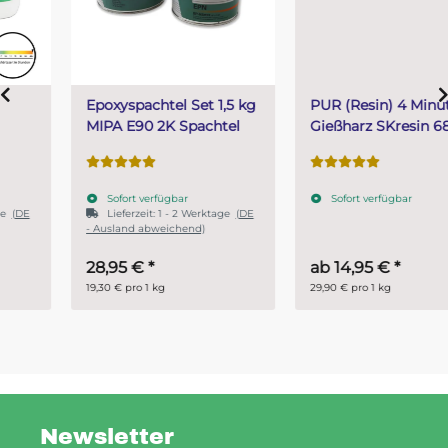
Epoxyspachtel Set 1,5 kg
PUR (Resin) 4 Minuten
MIPA E90 2K Spachtel
Gießharz SKresin 6804
Systemharz
Sofort verfügbar
Sofort verfügbar
Lieferzeit:
1 - 2 Werktage
(DE
- Ausland abweichend)
28,95 €
*
ab
14,95 €
*
19,30 € pro 1 kg
29,90 € pro 1 kg
Newsletter