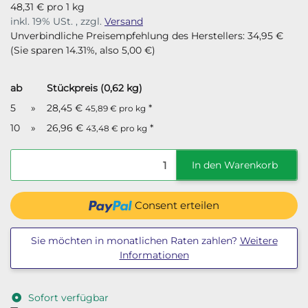
48,31 € pro 1 kg
inkl. 19% USt. , zzgl.
Versand
Unverbindliche Preisempfehlung des Herstellers
:
34,95 €
(Sie sparen
14.31%
, also
5,00 €
)
ab
Stückpreis (0,62 kg)
5
»
28,45 €
*
45,89 € pro kg
10
»
26,96 €
*
43,48 € pro kg
In den Warenkorb
Consent erteilen
Sie möchten in monatlichen Raten zahlen?
Weitere
Informationen
Sofort verfügbar