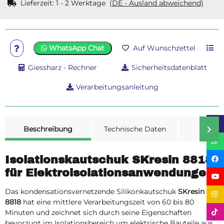
Lieferzeit:
1 - 2 Werktage
(DE - Ausland abweichend)
WhatsApp Chat
Auf Wunschzettel
Giessharz - Rechner
Sicherheitsdatenblatt
Verarbeitungsanleitung
weitere Registerkarten anzeigen
Beschreibung
Technische Daten
Merk
Isolationskautschuk SKresin 8818
für Elektroisolationsanwendungen
Das kondensationsvernetzende Silikonkautschuk
SKresin
8818
hat eine mittlere Verarbeitungszeit von 60 bis 80
Minuten und zeichnet sich durch seine Eigenschaften
bevorzugt im Isolationsbereich um elektrische Bauteile aus.