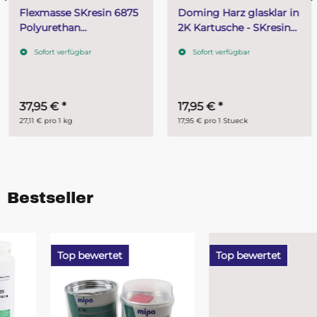
Flexmasse SKresin 6875
Doming Harz glasklar in
Polyurethan
2K Kartusche - SKresin
Vergussharz 1,4 kg (A 1
6511 zu 50 ml
Sofort verfügbar
Sofort verfügbar
kg + B 400 g)
37,95 €
*
17,95 €
*
27,11 € pro 1 kg
17,95 € pro 1 Stueck
Bestseller
Top bewertet
Top bewertet