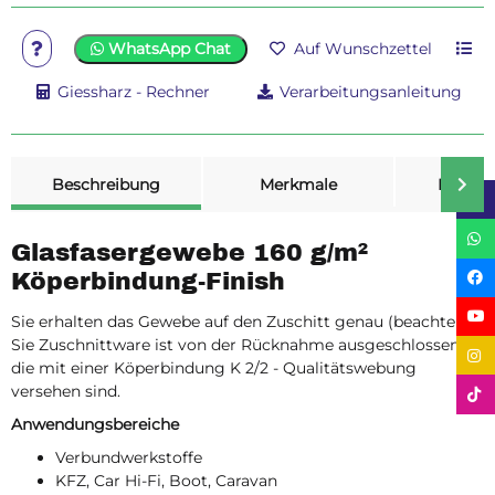
WhatsApp Chat
Auf Wunschzettel
Giessharz - Rechner
Verarbeitungsanleitung
weitere Registerkarten anzeigen
Beschreibung
Merkmale
Bewer
Glasfasergewebe 160 g/m²
Köperbindung-Finish
Sie erhalten das Gewebe auf den Zuschitt genau (beachten
Sie Zuschnittware ist von der Rücknahme ausgeschlossen)
die mit einer Köperbindung K 2/2 - Qualitätswebung
versehen sind.
Anwendungsbereiche
Verbundwerkstoffe
KFZ, Car Hi-Fi, Boot, Caravan