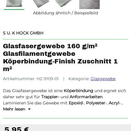
Abbildung ähnlich / Beispielbild
S U. K HOCK GMBH
Glasfasergewebe 160 g/m²
Glasfilamentgewebe
Köperbindung-Finish Zuschnitt 1
m²
Artikelnummer:
HZ-9109-01
Kategorie:
Glasgewebe
Das Glasfasergewebe ist eine
Köperbindung
und eignet sich
daher sehr gut für
Trappier-
und
Anformarbeiten
.
Laminieren Sie das Gewebe mit
Epoxid
-,
Polyester
-,
Acryl
-
oder
Mehr lesen
Vinylesterharzen
.
5,95 €