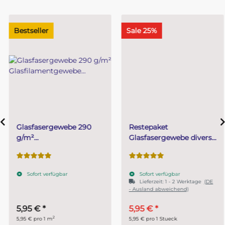
Bestseller
Sale 25%
Glasfasergewebe 290
Restepaket
g/m²
Glasfasergewebe diverse
Glasfilamentgewebe
Grammaturen ca. 2 m²
Köperbindung-Finish
Zuschnitt 1 m²
Sofort verfügbar
Sofort verfügbar
Lieferzeit:
1 - 2 Werktage
(DE
- Ausland abweichend)
5,95 €
*
5,95 €
*
2
5,95 € pro 1 m
5,95 € pro 1 Stueck