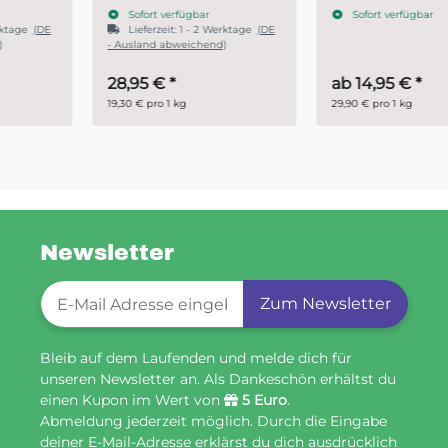
Sofort verfügbar
Sofort verfügbar
Lieferzeit:
1 - 2 Werktage
(DE
- Ausland abweichend)
28,95 €
*
ab
14,95 €
*
19,30 € pro 1 kg
29,90 € pro 1 kg
Newsletter
Newsletter-Registrierung
Zum Newsletter
Bleib auf dem Laufenden und melde dich für
unseren Newsletter an. Als Dankeschön erhältst du
einen Kupon im Wert von
5 Euro
.
Abmeldung jederzeit möglich. Durch die Eingabe
deiner E-Mail-Adresse erklärst du dich ausdrücklich