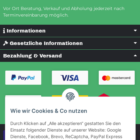
Vor Ort Beratung, Verkauf und Abholung jederzeit nach
Terminvereinbarung möglich.
Informationen
Gesetzliche Informationen
Bezahlung & Versand
Wie wir Cookies & Co nutzen
Durch Klicken auf „Alle akzeptieren“ gestatten Sie den
Einsatz folgender Dienste auf unserer Website: Google
Vertrag widerrufen
Dienste, Facebook, Brevo, ReCaptcha, PayPal Express