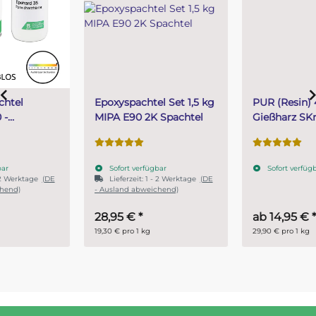
Epoxyspachtel Set 1,5 kg
PUR (Resin) 4 Minuten
MIPA E90 2K Spachtel
Gießharz SKresin 6804
Systemharz
Sofort verfügbar
Sofort verfügbar
Lieferzeit:
1 - 2 Werktage
(DE
- Ausland abweichend)
28,95 €
*
ab
14,95 €
*
19,30 € pro 1 kg
29,90 € pro 1 kg