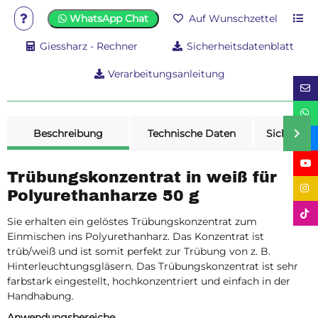
WhatsApp Chat
Auf Wunschzettel
Giessharz - Rechner
Sicherheitsdatenblatt
Verarbeitungsanleitung
weitere Registerkarten anzeigen
Beschreibung
Technische Daten
Sicherheit
Trübungskonzentrat in weiß für
Polyurethanharze 50 g
Sie erhalten ein gelöstes Trübungskonzentrat zum
Einmischen ins Polyurethanharz. Das Konzentrat ist
trüb/weiß und ist somit perfekt zur Trübung von z. B.
Hinterleuchtungsgläsern. Das Trübungskonzentrat ist sehr
farbstark eingestellt, hochkonzentriert und einfach in der
Handhabung.
Anwendungsbereiche