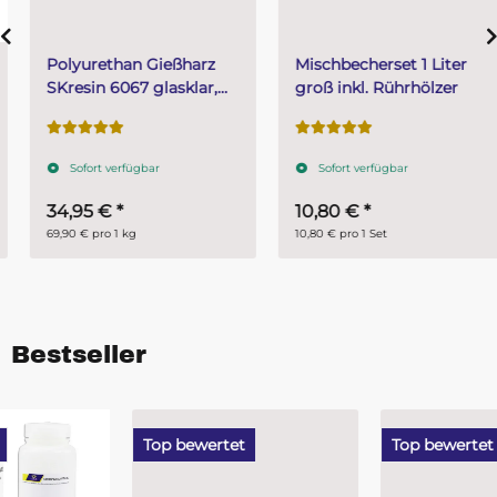
Polyurethan Gießharz
Mischbecherset 1 Liter
SKresin 6067 glasklar,
groß inkl. Rührhölzer
bleifrei für LED und
Elektronik 500 g
Sofort verfügbar
Sofort verfügbar
34,95 €
*
10,80 €
*
69,90 € pro 1 kg
10,80 € pro 1 Set
Bestseller
Top bewertet
Top bewertet