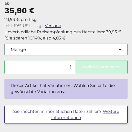
ab
35,90 €
23,93 € pro 1 kg
inkl. 19% USt. , zzgl.
Versand
Unverbindliche Preisempfehlung des Herstellers
:
39,95 €
(Sie sparen
10.14%
, also
4,05 €
)
Menge
In den Warenkorb
x
Dieser Artikel hat Variationen. Wählen Sie bitte die
gewünschte Variation aus.
Sie möchten in monatlichen Raten zahlen?
Weitere
Informationen