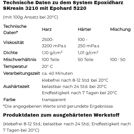
Technische Daten zu dem System Epoxidharz
SKresin 3210 mit Epohard 5220
(mit 100g Ansatz bei 20°C)
Technische
Harz
Härter
Mischung
Daten*
2500-
100 -
Viskosität
3200 mPa.s
250 mPa.s
Dichte
1,10 g/cm³
1,01 g/cm³
Mischverhältnis
100 Teile
50 Teile
100 : 50
Temperatur
20° C
Verarbeitungszeit
ca. 40 Minuten
klebefrei nach 8-12 Std. bei 20°C
Aushärtezeit
belastbar nach 24 Std. bei 20°C
Endfestigkeit nach 7 Tagen bei 20°C
Farbe
transparent
*Die angegebenen Werte sind gerundete Ergebnisse.
Produktdaten zum ausgehärteten Werkstoff
(klebefrei 8-12 Std.; belastbar nach 24 Std.; Endfestigkeit nach
7 Tagen bei 20°C)