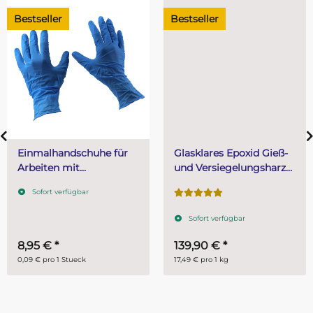
Bestseller
Bestseller
Einmalhandschuhe für
Glasklares Epoxid Gieß-
Arbeiten mit
und Versiegelungsharz
Harzsystemen (1 VPE =
SKresin 3221 mit
Sofort verfügbar
100 Stück Größe L)
Epohard 3200 Härter 8
kg (5 kg Harz + 3 kg
Sofort verfügbar
Härter)
8,95 €
*
139,90 €
*
0,09 € pro 1 Stueck
17,49 € pro 1 kg