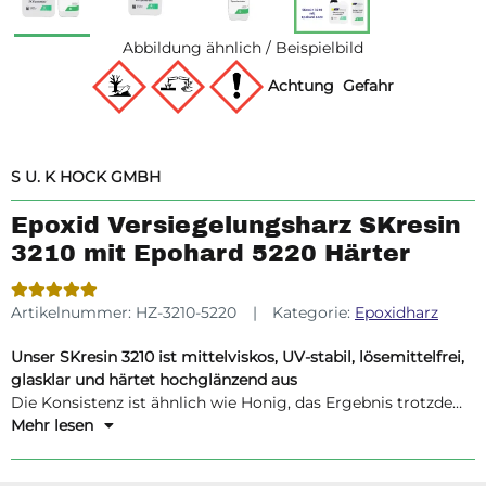
Abbildung ähnlich / Beispielbild
Achtung
Gefahr
S U. K HOCK GMBH
Epoxid Versiegelungsharz SKresin
3210 mit Epohard 5220 Härter
Artikelnummer:
HZ-3210-5220
Kategorie:
Epoxidharz
Unser SKresin 3210 ist mittelviskos, UV-stabil, lösemittelfrei,
glasklar und härtet hochglänzend aus
Die Konsistenz ist ähnlich wie Honig, das Ergebnis trotzdem
glasklar und blasenfrei - ideal wenn die Beschichtung
Mehr lesen
"stehen bleiben" soll, z.B. für Resinpainting, zur Versiegelung
von Leinwandbildern oder auch als Kaltlasur auf Oberflächen.