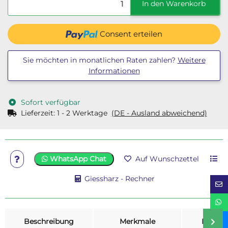
In den Warenkorb
Consent erteilen
Sie möchten in monatlichen Raten zahlen?
Weitere
Informationen
Sofort verfügbar
Lieferzeit:
1 - 2 Werktage
(DE - Ausland abweichend)
WhatsApp Chat
Auf Wunschzettel
Giessharz - Rechner
weitere Registerkarten anzeigen
Beschreibung
Merkmale
Bewer