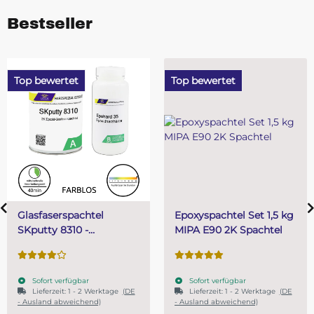
Bestseller
Top bewertet
Top bewertet
tel
Epoxyspachtel Set 1,5 kg
PUR (Resin) 4
MIPA E90 2K Spachtel
Gießharz SKre
K
Systemharz
Sofort verfügbar
Sofort verfügbar
 Werktage
(DE
Lieferzeit:
1 - 2 Werktage
(DE
nd)
- Ausland abweichend)