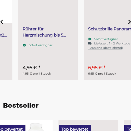
Rührer für
Schutzbrille Panorama
Harzmischung bis 5
Sofort verfügbar
Liter
Lieferzeit:
1 - 2 Werktage
(DE
Sofort verfügbar
lösemittelbeständig
- Ausland abweichend)
KRK 60
4,95 €
*
6,95 €
*
4,95 € pro 1 Stueck
6,95 € pro 1 Stueck
Bestseller
Top bewertet
Top bewertet