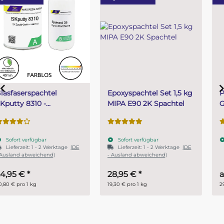
Epoxyspachtel Set 1,5 kg
PUR (Resin) 4 Minuten
MIPA E90 2K Spachtel
Gießharz SKresin 6804
Systemharz
Sofort verfügbar
Sofort verfügbar
Lieferzeit:
1 - 2 Werktage
(DE
- Ausland abweichend)
28,95 €
*
ab
14,95 €
*
19,30 € pro 1 kg
29,90 € pro 1 kg