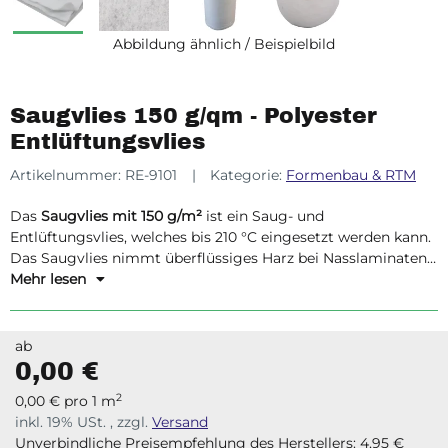
Abbildung ähnlich / Beispielbild
Saugvlies 150 g/qm - Polyester
Entlüftungsvlies
Artikelnummer:
RE-9101
Kategorie:
Formenbau & RTM
Das
Saugvlies mit 150 g/m²
ist ein Saug- und
Entlüftungsvlies, welches bis 210 °C eingesetzt werden kann.
Das Saugvlies nimmt überflüssiges Harz bei Nasslaminaten
unter Vakuum auf und gewährleistet einen gleichmäßigen
Mehr lesen
Luftstrom und flächige Endverteilung des Harzes auch unter
Druck bis 10 bar.
ab
0,00 €
2
0,00 € pro 1 m
inkl. 19% USt. , zzgl.
Versand
Unverbindliche Preisempfehlung des Herstellers
:
4,95 €