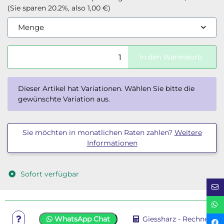
(Sie sparen
20.2%
, also
1,00 €
)
Menge
In den Warenkorb
x
Dieser Artikel hat Variationen. Wählen Sie bitte die
gewünschte Variation aus.
Sie möchten in monatlichen Raten zahlen?
Weitere
Informationen
Sofort verfügbar
WhatsApp Chat
Giessharz - Rechner