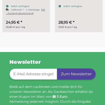
Sofort verfügbar
Sofort verfügbar
e
(DE
28,95 €
*
ab
14,95 €
*
19,30 € pro 1 kg
29,90 € pro 1 kg
Newsletter
Newsletter-Registrierung
Zum Newsletter
Bleib auf dem Laufenden und melde dich für
unseren Newsletter an. Als Dankeschön erhältst du
einen Kupon im Wert von
5 Euro
.
Abmeldung jederzeit möglich. Durch die Eingabe