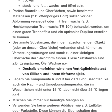
trocken
staub- und fett-, wachs- und ölfrei sein.
Poröse Bauteile und Oberflächen, sowie bestimmte
Materialien (z.B. offenporiges Holz) sollten vor der
Abformung versiegelt oder mit Trennwachs (z.B.
Hochtemperatur Trennwachs TR-104) behandelt werden, um
einen guten Trenneffekt und ein optimales Duplikat erstellen
zu können.
Bestimmte Substanzen, die in dem abzuformenden Objekt
(oder an dessen Oberfläche) vorhanden sind, können zu
Vernetzungsstörungen und somit zu einer klebrigen
Oberfläche der Silikonform führen. Diese Substanzen sind
z.B. Essigsäuren, Öle, Wachse u.v.m.
Deshalb empfehlen wir einen Verträglichkeitstest
von Silikon und Ihrem Abformobjekt.
Lagern Sie Komponente A und B bei 20 °C vor. Beachten Sie
auch die Raum- und Umgebungstemperatur, die im
Wesentlichen nicht unter 15 °C, aber nicht über 25 °C liegen
darf.
Mischen Sie immer nur benötigte Mengen an.
Verwenden Sie keine weiteren Additive, wie z.B. Entlüfter
oder Farbstoffe. Diese können die Eigenschaften des