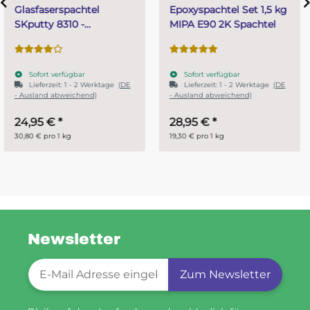
Epoxyspachtel Set 1,5 kg
PUR (Resin) 4 Minuten
MIPA E90 2K Spachtel
Gießharz SKresin 6804
Systemharz
Sofort verfügbar
Sofort verfügbar
Lieferzeit:
1 - 2 Werktage
(DE
- Ausland abweichend)
28,95 €
*
ab
14,95 €
*
19,30 € pro 1 kg
29,90 € pro 1 kg
Newsletter
Newsletter-Registrierung
Zum Newsletter