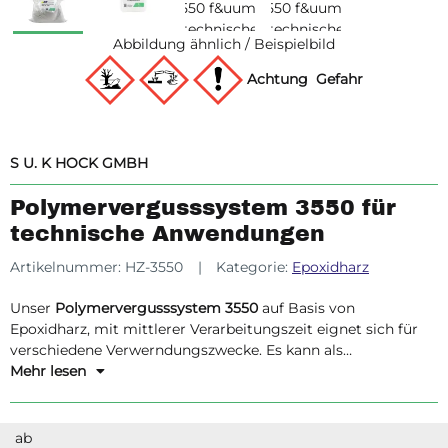
Abbildung ähnlich / Beispielbild
Achtung
Gefahr
S U. K HOCK GMBH
Polymervergusssystem 3550 für
technische Anwendungen
Artikelnummer:
HZ-3550
Kategorie:
Epoxidharz
Unser
Polymervergusssystem 3550
auf Basis von
Epoxidharz, mit mittlerer Verarbeitungszeit eignet sich für
verschiedene Verwerndungszwecke. Es kann als
Reperaturmasse für Kunstgegenstände sowie für den
Mehr lesen
Formenbau von technischen Konstruktionsteilen verwendet
werden. Ebenso lässt es sich hervorragend mit unseren
verschiedenen Farbpasten einfärben.
ab