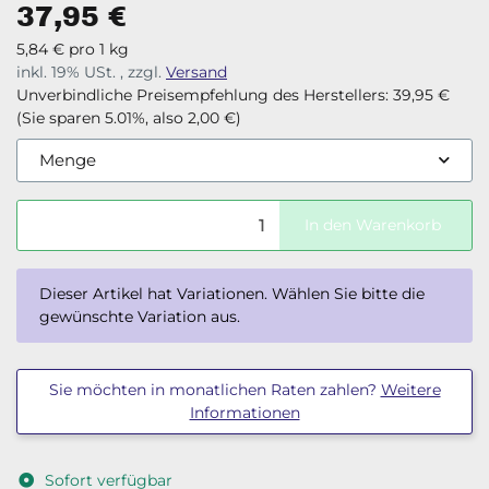
37,95 €
5,84 € pro 1 kg
inkl. 19% USt. , zzgl.
Versand
Unverbindliche Preisempfehlung des Herstellers
:
39,95 €
(Sie sparen
5.01%
, also
2,00 €
)
Menge
In den Warenkorb
x
Dieser Artikel hat Variationen. Wählen Sie bitte die
gewünschte Variation aus.
Sie möchten in monatlichen Raten zahlen?
Weitere
Informationen
Sofort verfügbar