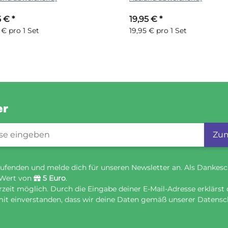
5 €
*
19,95 €
*
 € pro 1 Set
19,95 € pro 1 Set
er
gistrierung
Zum
ufenden und melde dich für unseren Newsletter an. Als Dankesc
 Wert von
5 Euro
.
eit möglich. Durch die Eingabe deiner E-Mail-Adresse erklärst 
it einverstanden, dass wir deine Daten gemäß unserer Datensch