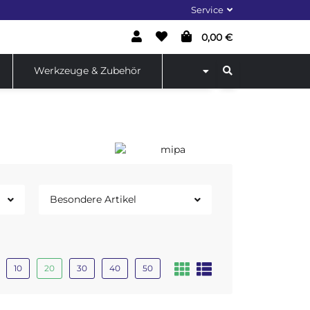
Service
0,00 €
Werkzeuge & Zubehör
Besondere Artikel
10
20
30
40
50