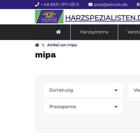
+ 49 9921 / 971 531 0
post@skhock.de
HARZSPEZIALISTEN.
Harzsysteme
Verst
Artikel von mipa
mipa
Sortierung
Ve
Preisspanne