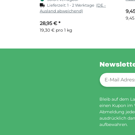
Lieferzeit:
1 - 2 Werktage
(DE -
Ausland abweichend)
9,4
9,45
28,95 €
*
19,30 € pro 1 kg
Newslett
Newsletter-Re
Bleib auf dem La
einen Kupon im
Abmeldung jederz
ausdrücklich dam
aufbewahren.