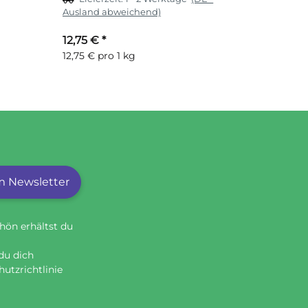
Ausland abweichend)
12,75 €
*
12,75 € pro 1 kg
 Newsletter
hön erhältst du
du dich
utzrichtlinie