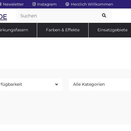
Newsletter
Instagram
Herzlich Willkommen
DE
ärkungsfasern
Farben & Effekte
Einsatzgebiete
Service
Sale
rfügbarkeit
Alle Kategorien