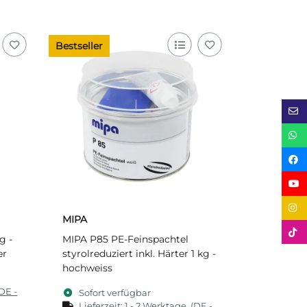
Bestseller
MIPA
g -
MIPA P85 PE-Feinspachtel
er
styrolreduziert inkl. Härter 1 kg -
hochweiss
DE -
Sofort verfügbar
Lieferzeit:
1 - 2 Werktage
(DE -