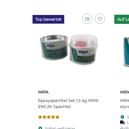
Top bewertet
Auf L
MIPA
MIP
Epoxyspachtel Set 1,5 kg MIPA
MIPA
E90 2K Spachtel
styr
S
L
Ausl
Sofort verfügbar