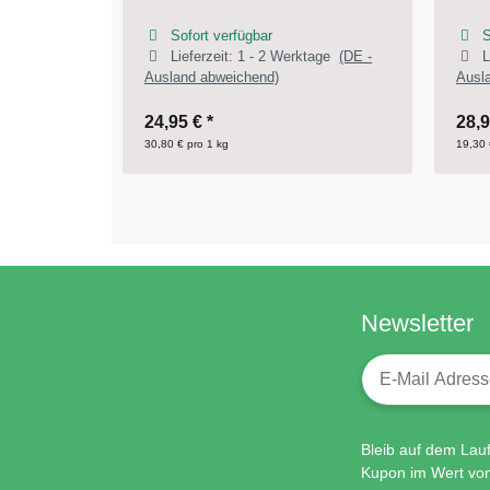
Sofort verfügbar
ktage
(DE -
Lieferzeit:
1 - 2 Werktage
(DE -
Ausland abweichend)
28,95 €
*
ab
19,30 € pro 1 kg
29,90
Newsletter
Newsletter-Regi
Bleib auf dem Lau
Kupon im Wert vo