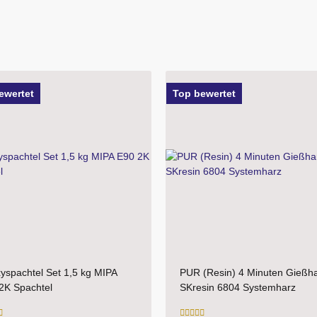
bewertet
Top bewertet
 (Resin) 4 Minuten Gießharz
Plastic-Grundierfiller-Spray M
esin 6804 Systemharz
1K- schnelltrocknender
Kunststoffprimer für den
Fahrzeugbereich