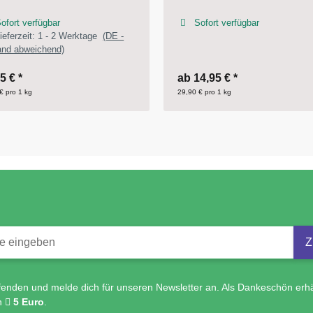
Sofort verfügbar
Sofort verfügbar
Lieferzeit:
1 - 2 Werktage
(
Ausland abweichend)
14,95 €
*
11,45 €
*
 € pro 1 kg
28,63 € pro 1 l
strierung
Z
fenden und melde dich für unseren Newsletter an. Als Dankeschön erhä
n
5 Euro
.