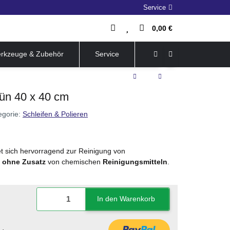
Service
0,00 €
rkzeuge & Zubehör
Service
rün 40 x 40 cm
egorie:
Schleifen & Polieren
t sich hervorragend zur Reinigung von
n ohne Zusatz
von chemischen
Reinigungsmitteln
.
In den Warenkorb