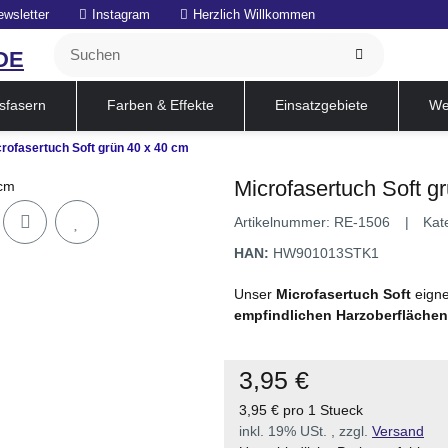
ewsletter
Instagram
Herzlich Willkommen
DE
sfasern
Farben & Effekte
Einsatzgebiete
We
rofasertuch Soft grün 40 x 40 cm
Sale
Microfasertuch Soft g
Artikelnummer:
RE-1506
Kat
HAN:
HW901013STK1
Unser
Microfasertuch Soft
eigne
empfindlichen Harzoberfläche
3,95 €
3,95 € pro 1 Stueck
inkl. 19% USt. , zzgl.
Versand