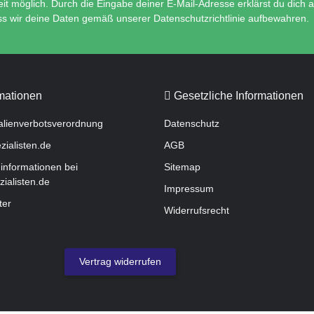
t möglich. Durch die Eingabe deiner E-Mail-Adresse erklärst du dich a
ss wir deine Daten gemäß unserer Datenschutzrichtlinie aufbewahren.
mationen
Gesetzliche Informationen
lienverbotsverordnung
Datenschutz
zialisten.de
AGB
informationen bei
Sitemap
zialisten.de
Impressum
ter
Widerrufsrecht
Vertrag widerrufen