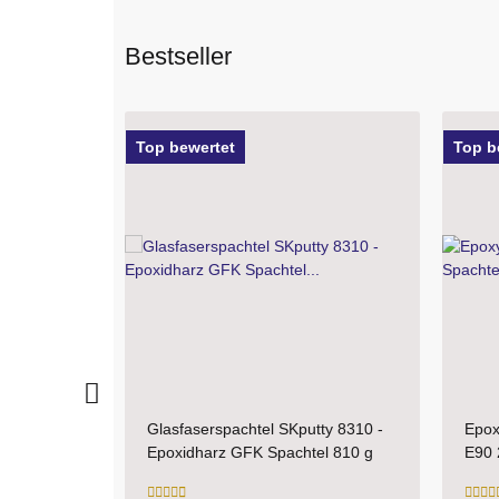
Bestseller
Top bewertet
Top 
tty 8310 -
Epoxyspachtel Set 1,5 kg MIPA
PUR
el 810 g
E90 2K Spachtel
SKr