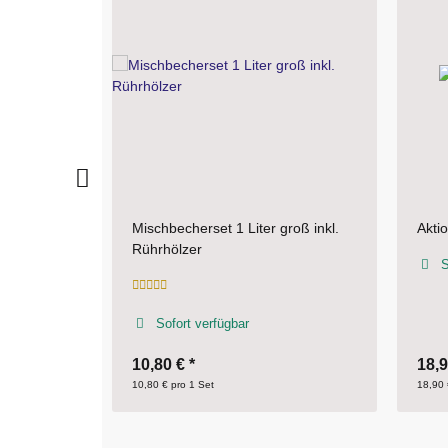
roß inkl.
Aktion Schleifset - Sparset
Misc
Fülls
Sofort verfügbar
Deck
S
18,90 €
*
2,4
18,90 € pro 1 Set
2,49 €