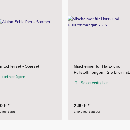
heimer für Harz- und
Beschichtungsroller ink. Walze
toffmengen - 2,5 Liter mit
x 2 cm) für Harzsysteme - 1
el
Metallbügel + 2
ofort verfügbar
Sofort verfügbar
Beschichtungswalzen
9 €
*
4,95 €
*
 pro 1 Stueck
4,95 € pro 1 Set