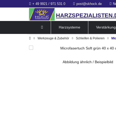
+ 49 9921 / 971 531 0
post@skhock.de
N
HARZSPEZIALISTEN.
Harzsysteme
Verstärkung
Werkzeuge & Zubehör
Schleifen & Polieren
Mic
Abbildung ähnlich / Beispielbild