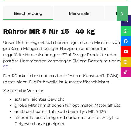
weitere Registerkarten anzeigen
Beschreibung
Merkmale
Bewer
Rührer MR 5 für 15 - 40 kg
Unser Rührer eignet sich hervorragend zum Mischen von
größeren Mengen flüssiger Harzgemische oder für
ungefüllte Harzmischungen. Zähflüssige Produkte oder
pastöse Harzmengen vermengen Sie am Besten mit dem
LX
90
.
Der Rührkorb besteht aus hochfestem Kunststoff (POM) und
rostet nicht. Die Rührwelle ist kunststoffbeschichtet.
Zusätzliche Vorteile:
extrem leichtes Gewicht
große Mitnahmeflächen für optimalen Materialfluss
austauschbarer Rührkorb beim Typ MR 5 126
lösemittelbeständig und dadurch auch für Acryl- u.
Polyesterharze geeignet