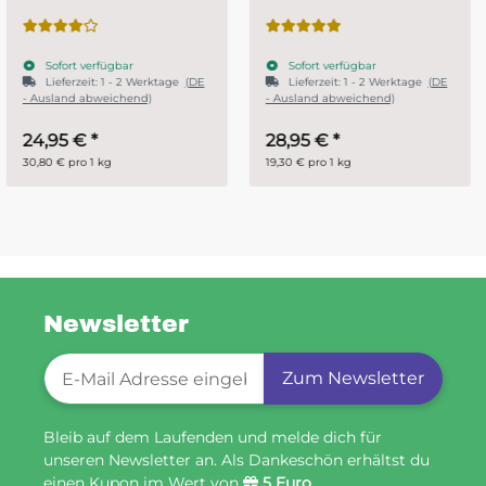
Systemharz
Sofort verfügbar
Sofort verfügbar
Lieferzeit:
1 - 2 Werktage
(DE
- Ausland abweichend)
28,95 €
*
ab
14,95 €
*
19,30 € pro 1 kg
29,90 € pro 1 kg
Newsletter
Newsletter-Registrierung
Zum Newsletter
Bleib auf dem Laufenden und melde dich für
unseren Newsletter an. Als Dankeschön erhältst du
einen Kupon im Wert von
5 Euro
.