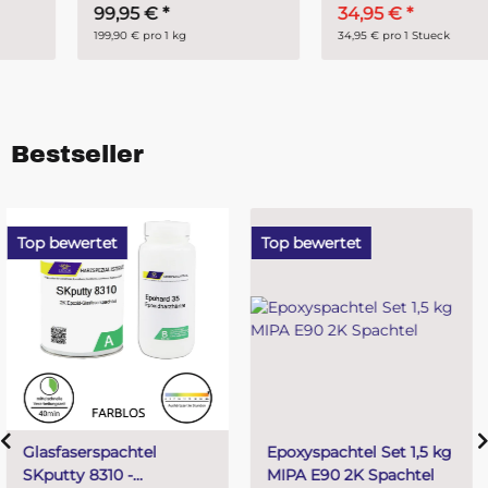
99,95 €
*
34,95 €
*
199,90 € pro 1 kg
34,95 € pro 1 Stueck
Bestseller
Top bewertet
Top bewertet
Epoxyspachtel Set 1,5 kg
PUR (Resin) 4 Minuten
MIPA E90 2K Spachtel
Gießharz SKresin 6804