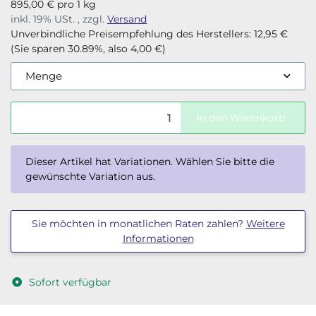
895,00 € pro 1 kg
inkl. 19% USt. , zzgl.
Versand
Unverbindliche Preisempfehlung des Herstellers
:
12,95 €
(Sie sparen
30.89%
, also
4,00 €
)
Menge
In den Warenkorb
x
Dieser Artikel hat Variationen. Wählen Sie bitte die
gewünschte Variation aus.
Sie möchten in monatlichen Raten zahlen?
Weitere
Informationen
Sofort verfügbar