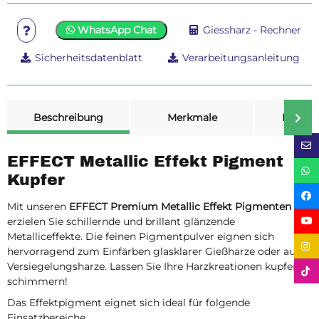
WhatsApp Chat
Giessharz - Rechner
Sicherheitsdatenblatt
Verarbeitungsanleitung
weitere Registerkarten anzeigen
Beschreibung
Merkmale
Bewer
EFFECT Metallic Effekt Pigment
Kupfer
Mit unseren
EFFECT Premium Metallic Effekt Pigmenten
erzielen Sie schillernde und brillant glänzende
Metalliceffekte. Die feinen Pigmentpulver eignen sich
hervorragend zum Einfärben glasklarer Gießharze oder auch
Versiegelungsharze. Lassen Sie Ihre Harzkreationen kupfern
schimmern!
Das Effektpigment eignet sich ideal für folgende
Einsatzbereiche