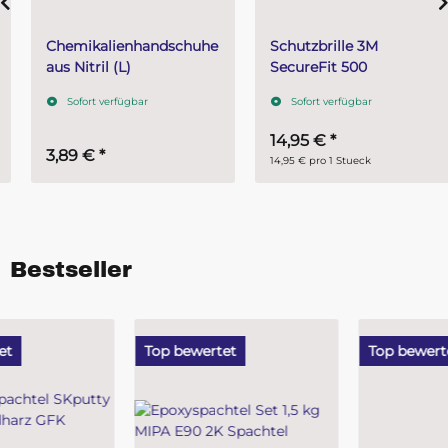
Chemikalienhandschuhe
Schutzbrille 3M
aus Nitril (L)
SecureFit 500
Sofort verfügbar
Sofort verfügbar
14,95 €
*
3,89 €
*
14,95 € pro 1 Stueck
Bestseller
Top bewertet
Top bewertet