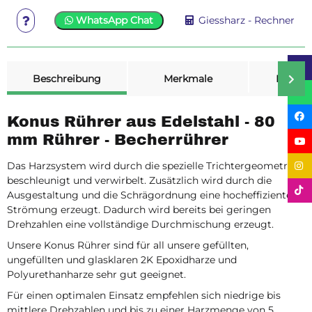
WhatsApp Chat
Giessharz - Rechner
weitere Registerkarten anzeigen
Beschreibung
Merkmale
Bewer
Konus Rührer aus Edelstahl - 80
mm Rührer - Becherrührer
Das Harzsystem wird durch die spezielle Trichtergeometrie
beschleunigt und verwirbelt. Zusätzlich wird durch die
Ausgestaltung und die Schrägordnung eine hocheffiziente
Strömung erzeugt. Dadurch wird bereits bei geringen
Drehzahlen eine vollständige Durchmischung erzeugt.
Unsere Konus Rührer sind für all unsere gefüllten,
ungefüllten und glasklaren 2K Epoxidharze und
Polyurethanharze sehr gut geeignet.
Für einen optimalen Einsatz empfehlen sich niedrige bis
mittlere Drehzahlen und bis zu einer Harzmenge von 5