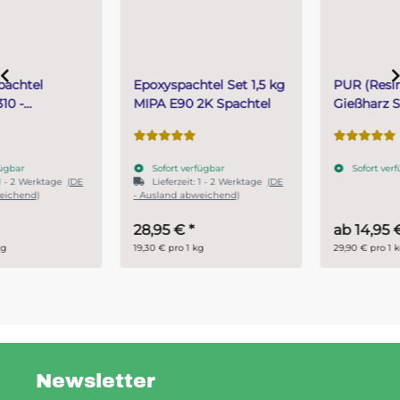
Epoxyspachtel Set 1,5 kg
PUR (Resin) 4 Minuten
MIPA E90 2K Spachtel
Gießharz SKresin 6804
Systemharz
Sofort verfügbar
Sofort verfügbar
Lieferzeit:
1 - 2 Werktage
(DE
- Ausland abweichend)
28,95 €
*
ab
14,95 €
*
19,30 € pro 1 kg
29,90 € pro 1 kg
Newsletter