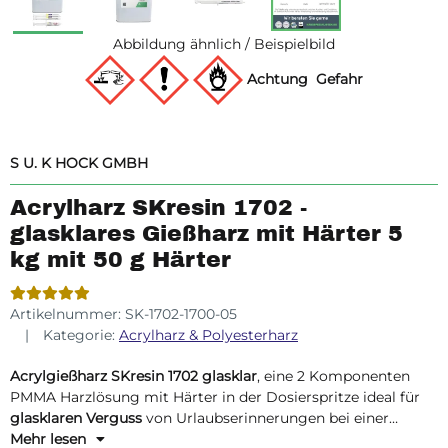
Abbildung ähnlich / Beispielbild
Achtung
Gefahr
S U. K HOCK GMBH
Acrylharz SKresin 1702 -
glasklares Gießharz mit Härter 5
kg mit 50 g Härter
Artikelnummer:
SK-1702-1700-05
Kategorie:
Acrylharz & Polyesterharz
Acrylgießharz SKresin 1702 glasklar
, eine 2 Komponenten
PMMA Harzlösung mit Härter in der Dosierspritze ideal für
glasklaren Verguss
von Urlaubserinnerungen bei einer
Verarbeitungsumgebungstemperatur von
Mehr lesen
20 °C
.