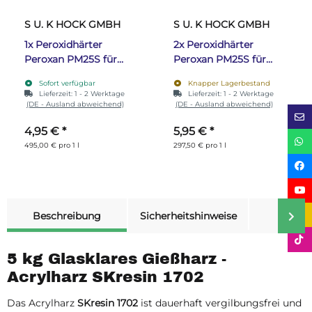
S U. K HOCK GMBH
S U. K HOCK GMBH
1x
Peroxidhärter
2x
Peroxidhärter
Peroxan PM25S für
Peroxan PM25S für
Acrylharz 10 ml in
Acrylharz 20 ml in
Sofort verfügbar
Knapper Lagerbestand
Dosierspritze
Dosierspritze
Lieferzeit:
1 - 2 Werktage
Lieferzeit:
1 - 2 Werktage
(DE - Ausland abweichend)
(DE - Ausland abweichend)
4,95 €
*
5,95 €
*
495,00 € pro 1 l
297,50 € pro 1 l
weitere Registerkarten anzeigen
Beschreibung
Sicherheitshinweise
Merk
5 kg Glasklares Gießharz -
Acrylharz SKresin 1702
Das Acrylharz
SKresin 1702
ist dauerhaft vergilbungsfrei und