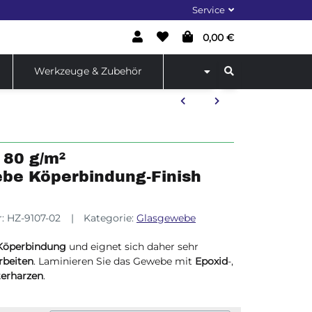
Service
0,00 €
Werkzeuge & Zubehör
 80 g/m²
be Köperbindung-Finish
r:
HZ-9107-02
Kategorie:
Glasgewebe
Köperbindung
und eignet sich daher sehr
beiten
. Laminieren Sie das Gewebe mit
Epoxid
-,
terharzen
.