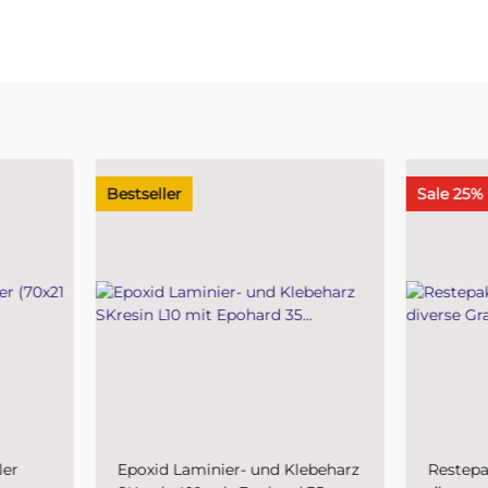
eller
Sale 25%
id Laminier- und Klebeharz
Restepaket Glasfasergeweb