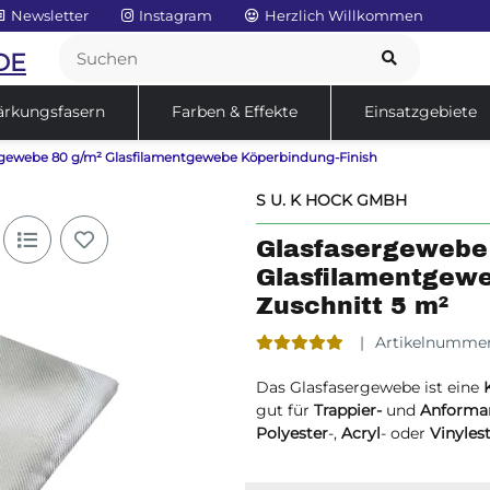
Newsletter
Instagram
Herzlich Willkommen
DE
ärkungsfasern
Farben & Effekte
Einsatzgebiete
rgewebe 80 g/m² Glasfilamentgewebe Köperbindung-Finish
Service
Sale
S U. K HOCK GMBH
Glasfasergewebe
Glasfilamentgewe
Zuschnitt 5 m²
Artikelnumme
Das Glasfasergewebe ist eine
gut für
Trappier-
und
Anformar
Polyester
-,
Acryl
- oder
Vinyles