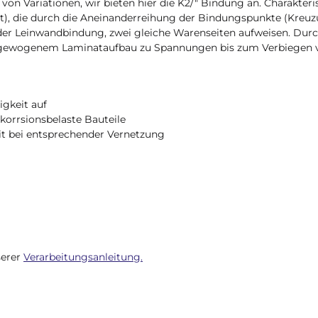
von Variationen, wir bieten hier die K2/" Bindung an. Charakteri
rat), die durch die Aneinanderreihung der Bindungspunkte (Kreu
er Leinwandbindung, zwei gleiche Warenseiten aufweisen. Durc
ausgewogenem Laminataufbau zu Spannungen bis zum Verbiegen 
gkeit auf
 korrsionsbelaste Bauteile
eit bei entsprechender Vernetzung
serer
Verarbeitungsanleitung.