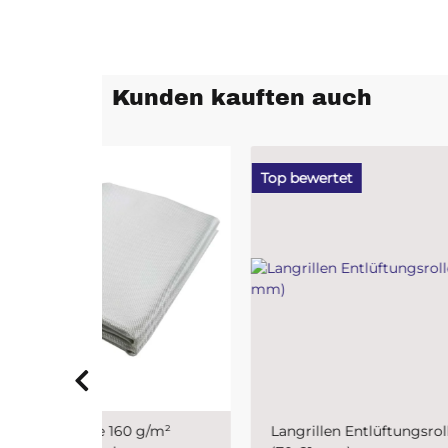
Kunden kauften auch
Top bewertet
Bests
 g/m²
Langrillen Entlüftungsroller
Epox