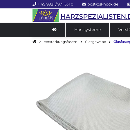
+ 49 9921 / 971 531 0
post@skhock.de
HARZSPEZIALISTEN.
Harzsysteme
Verst
Verstärkungsfasern
Glasgewebe
Glasfase