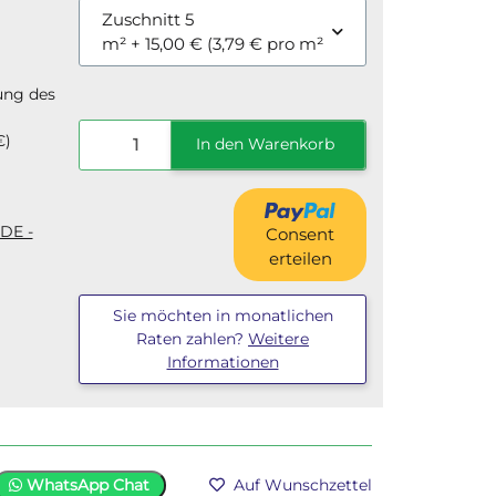
Zuschnitt 5
m²
+ 15,00 € (3,79 € pro m²)
ung des
€
)
In den Warenkorb
(DE -
Consent
erteilen
Sie möchten in monatlichen
Raten zahlen?
Weitere
Informationen
WhatsApp Chat
Auf Wunschzettel