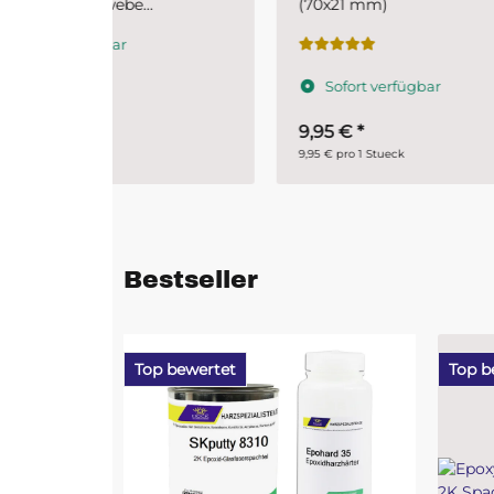
(70x21 mm)
SKre
Zuschnitt
Härt
Härt
Sofort verfügbar
S
9,95 €
*
26,
9,95 € pro 1 Stueck
17,93 
Bestseller
Top bewertet
Top b