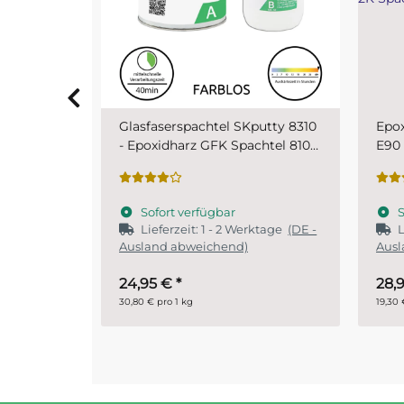
putty 8310
Epoxyspachtel Set 1,5 kg MIPA
PUR 
chtel 810
E90 2K Spachtel
SKr
Sofort verfügbar
S
ktage
(DE -
Lieferzeit:
1 - 2 Werktage
(DE -
Ausland abweichend)
28,95 €
*
ab
19,30 € pro 1 kg
29,90 