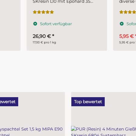
sin L10 mit Epohard 35
diverse Grammaturen ca. 2
er 1,5 kg (1 kg Harz + 500 g
er)
ofort verfügbar
Sofort verfügbar
90 €
*
5,95 €
*
€ pro 1 kg
5,95 € pro 1 Stueck
ewertet
Top bewertet