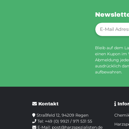
Newslett
Newsletter-Re
Bleib auf dem La
einen Kupon im
Abmeldung jederz
ausdrücklich dam
aufbewahren.
Kontakt
Info
Straßfeld 12, 94209 Regen
Chemik
Tel:
+49 (0) 9921 / 971 531 55
Harzspe
E-Mail:
post@harzspezialisten.de