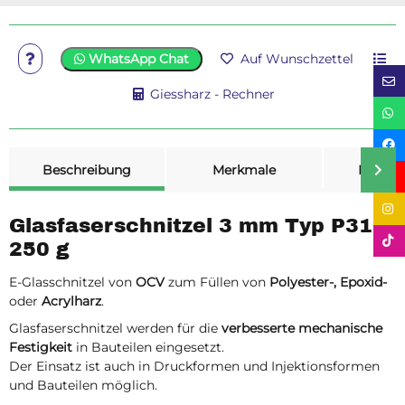
WhatsApp Chat
Auf Wunschzettel
Giessharz - Rechner
weitere Registerkarten anzeigen
Beschreibung
Merkmale
Bewer
Glasfaserschnitzel 3 mm Typ P316
250 g
E-Glasschnitzel von
OCV
zum Füllen von
Polyester-, Epoxid-
oder
Acrylharz
.
Glasfaserschnitzel werden für die
verbesserte mechanische
Festigkeit
in Bauteilen eingesetzt.
Der Einsatz ist auch in Druckformen und Injektionsformen
und Bauteilen möglich.