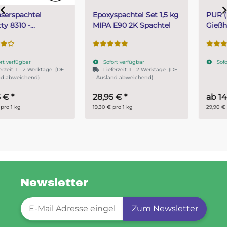
Epoxyspachtel Set 1,5 kg
PUR (Resin) 4 Minuten
MIPA E90 2K Spachtel
Gießharz SKresin 6804
Systemharz
Sofort verfügbar
Sofort verfügbar
Lieferzeit:
1 - 2 Werktage
(DE
- Ausland abweichend)
28,95 €
*
ab
14,95 €
*
19,30 € pro 1 kg
29,90 € pro 1 kg
Newsletter
Newsletter-Registrierung
Zum Newsletter