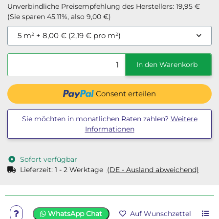
Unverbindliche Preisempfehlung des Herstellers
:
19,95 €
(Sie sparen
45.11%
, also
9,00 €
)
5 m²
+ 8,00 € (2,19 € pro m²)
In den Warenkorb
Consent erteilen
Sie möchten in monatlichen Raten zahlen?
Weitere
Informationen
Sofort verfügbar
Lieferzeit:
1 - 2 Werktage
(DE - Ausland abweichend)
WhatsApp Chat
Auf Wunschzettel