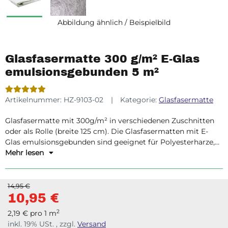
Abbildung ähnlich / Beispielbild
Glasfasermatte 300 g/m² E-Glas
emulsionsgebunden 5 m²
Artikelnummer:
HZ-9103-02
Kategorie:
Glasfasermatte
Glasfasermatte mit 300g/m² in verschiedenen Zuschnitten
oder als Rolle (breite 125 cm). Die Glasfasermatten mit E-
Glas emulsionsgebunden sind geeignet für Polyesterharze,
Epoxidharze, Vinylesterharze und Acrylharze.
Mehr lesen
14,95 €
10,95 €
2
2,19 € pro 1 m
inkl. 19% USt. , zzgl.
Versand