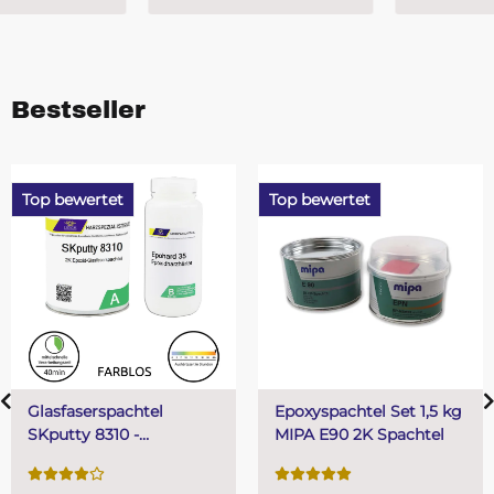
Bestseller
Top bewertet
Top bewertet
Epoxyspachtel Set 1,5 kg
PUR (Resin) 4 Minuten
MIPA E90 2K Spachtel
Gießharz SKresin 6804
Systemharz