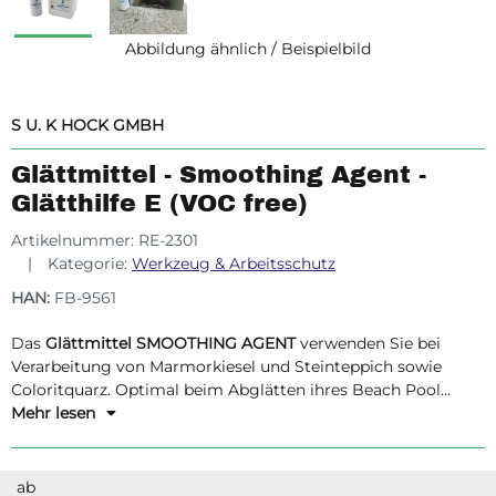
Abbildung ähnlich / Beispielbild
S U. K HOCK GMBH
Glättmittel - Smoothing Agent -
Glätthilfe E (VOC free)
Artikelnummer:
RE-2301
Kategorie:
Werkzeug & Arbeitsschutz
HAN:
FB-9561
Das
Glättmittel SMOOTHING AGENT
verwenden Sie bei
Verarbeitung von Marmorkiesel und Steinteppich sowie
Coloritquarz. Optimal beim Abglätten ihres Beach Pool
Belags mit Naturquarz, Farbsand und vielen mehr. Die
Mehr lesen
Glätthilfe E ist VOC Free - Lösemittelfrei -
ab