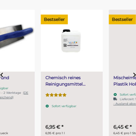
Bestseller
Bestseller
Chemisch reines
Mischeimer 30 Liter
Reinigungsmittel
Plastik Hobbock stabil
Aceton pur 99 %
Sofort verfügbar
unverdünnt 1 Liter
Lieferzeit:
1 - 2 Werktage
(DE
- Ausland abweichend)
Sofort verfügbar
6,95 €
*
6,45 €
*
6,95 € pro 1 l
6,45 € pro 1 Stueck