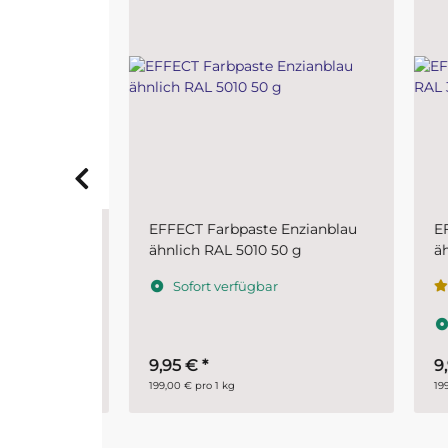
immelblau
EFFECT Farbpaste Enzianblau
EFFE
g
ähnlich RAL 5010 50 g
ähnl
Sofort verfügbar
S
9,95 €
*
9,9
199,00 € pro 1 kg
199,00