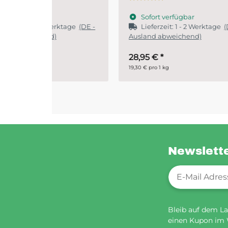
Sofort verfügbar
S
ktage
(DE -
Lieferzeit:
1 - 2 Werktage
(DE -
Ausland abweichend)
28,95 €
*
ab
19,30 € pro 1 kg
29,90 
Newslett
Newsletter-Re
Bleib auf dem La
einen Kupon im