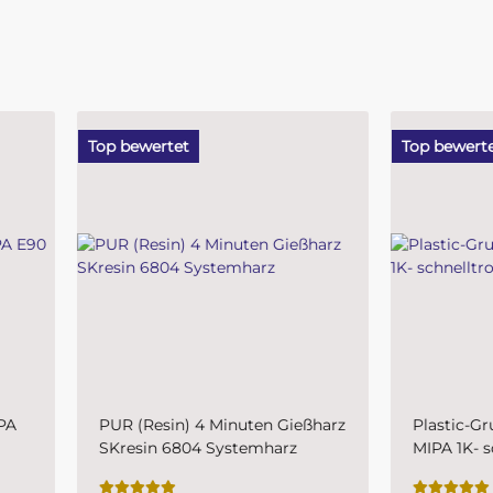
ewertet
Top bewertet
(Resin) 4 Minuten Gießharz
Plastic-Grundierfiller-Spray
esin 6804 Systemharz
MIPA 1K- schnelltrocknende
Kunststoffprimer für den