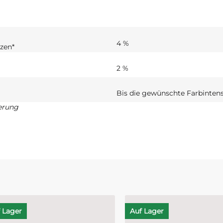
4 %
zen*
2 %
Bis die gewünschte Farbintensi
erung
ager
Auf Lager