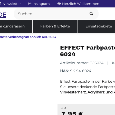
Newsletter
Instagram
Herzlich Willkommen
DE
ärkungsfasern
Farben & Effekte
Einsatzgebiete
aste Verkehrsgrün ähnlich RAL 6024
Service
Sale
EFFECT Farbpast
6024
Artikelnummer:
E-16024
K
HAN:
SK-94-6024
Effect Farbpaste in der Farbe
Sie unsere deckende Farbpast
Vinylesterharz, Acrylharz und 
ab
7,95 €