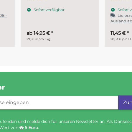
Fahrzeugbereich
ofort verfügbar
Sofort verfügbar
Lieferzeit:
1 - 2 Werktage
(
Ausland abweichend)
14,95 €
*
11,45 €
*
€ pro 1 kg
28,63 € pro 1 l
er
gistrierung
Zum
ufenden und melde dich für unseren Newsletter an. Als Dankesc
 Wert von
5 Euro
.