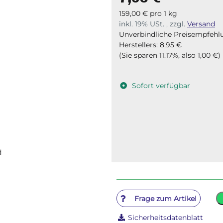
159,00 € pro 1 kg
inkl. 19% USt. , zzgl.
Versand
Unverbindliche Preisempfehl
Herstellers
:
8,95 €
(Sie sparen
11.17%
, also
1,00 €
)
Sofort verfügbar
d
Frage zum Artikel
Sicherheitsdatenblatt