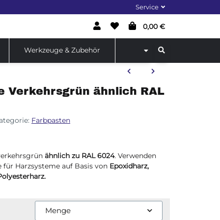
Service
0,00 €
Werkzeuge & Zubehör
e Verkehrsgrün ähnlich RAL
ategorie:
Farbpasten
 verkehrsgrün
ähnlich zu RAL 6024
. Verwenden
e für Harzsysteme auf Basis von
Epoxidharz,
Polyesterharz.
Menge