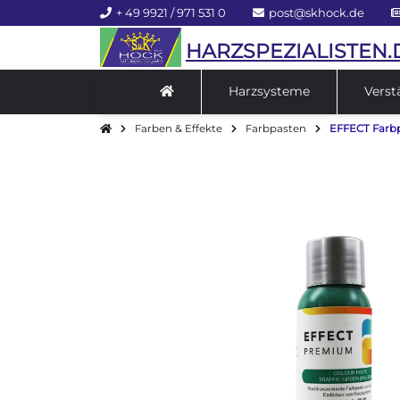
+ 49 9921 / 971 531 0
post@skhock.de
HARZSPEZIALISTEN.
Harzsysteme
Verst
Farben & Effekte
Farbpasten
EFFECT Farbp