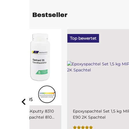
Bestseller
Top bewertet
Top b
putty 8310
Epoxyspachtel Set 1,5 kg MIPA
PUR 
chtel 810
E90 2K Spachtel
SKr