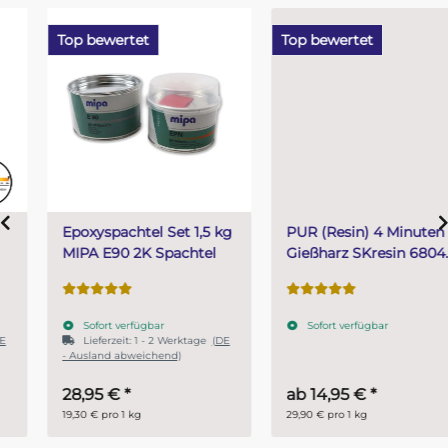
Top bewertet
Top bewertet
Epoxyspachtel Set 1,5 kg
PUR (Resin) 4 Minuten
MIPA E90 2K Spachtel
Gießharz SKresin 6804
Systemharz
Sofort verfügbar
Sofort verfügbar
Lieferzeit:
1 - 2 Werktage
(DE
- Ausland abweichend)
28,95 €
*
ab
14,95 €
*
19,30 € pro 1 kg
29,90 € pro 1 kg