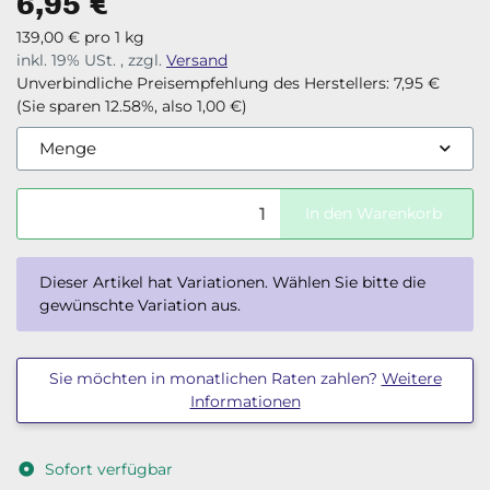
6,95 €
139,00 € pro 1 kg
inkl. 19% USt. , zzgl.
Versand
Unverbindliche Preisempfehlung des Herstellers
:
7,95 €
(Sie sparen
12.58%
, also
1,00 €
)
Menge
In den Warenkorb
x
Dieser Artikel hat Variationen. Wählen Sie bitte die
gewünschte Variation aus.
Sie möchten in monatlichen Raten zahlen?
Weitere
Informationen
Sofort verfügbar