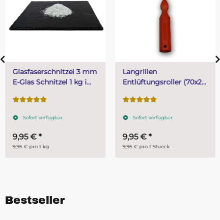
Glasfaserschnitzel 3 mm
Langrillen
E-Glas Schnitzel 1 kg im
Entlüftungsroller (70x21
Folienbeutel
mm)
Sofort verfügbar
Sofort verfügbar
9,95 €
*
9,95 €
*
9,95 € pro 1 kg
9,95 € pro 1 Stueck
Bestseller