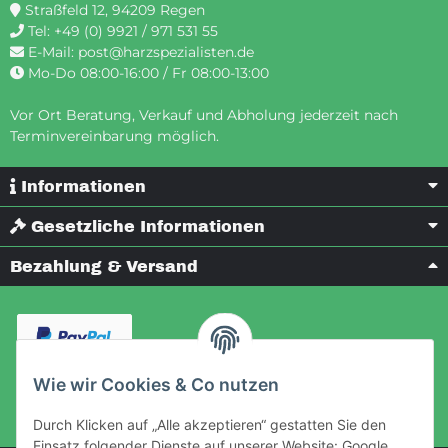
Straßfeld 12, 94209 Regen
Tel:
+49 (0) 9921 / 971 531 55
E-Mail:
post@harzspezialisten.de
Mo-Do 08:00-16:00 / Fr 08:00-13:00
Vor Ort Beratung, Verkauf und Abholung jederzeit nach
Terminvereinbarung möglich.
Informationen
Gesetzliche Informationen
Bezahlung & Versand
Wie wir Cookies & Co nutzen
Durch Klicken auf „Alle akzeptieren“ gestatten Sie den
Einsatz folgender Dienste auf unserer Website: Google