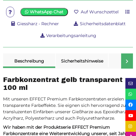
WhatsApp Chat
Auf Wunschzettel
Giessharz - Rechner
Sicherheitsdatenblatt
Verarbeitungsanleitung
weitere Registerkarten anzeigen
Beschreibung
Sicherheitshinweise
Merk
Farbkonzentrat gelb transparent
100 ml
Mit unseren EFFECT Premium Farbkonzentraten erzielen Sie
transparente Farbeffekte. Sie eignen sich hervorragend zum
transluzenten Einfärben unserer Gießharze aus Epoxidharz,
Acrylharz, Polyesterharz und auch Polyurethanharze.
Wir haben mit der Produktserie EFFECT Premium
Farbkonzentrate eine Weiterentwicklung unserer, seit Jahren