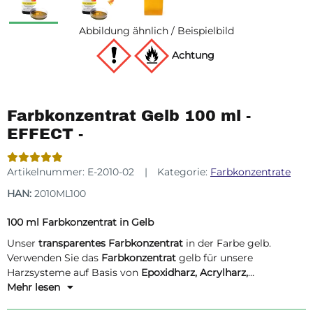
Abbildung ähnlich / Beispielbild
Achtung
Farbkonzentrat Gelb 100 ml -
EFFECT -
Artikelnummer:
E-2010-02
Kategorie:
Farbkonzentrate
HAN:
2010ML100
100 ml Farbkonzentrat in Gelb
Unser
transparentes Farbkonzentrat
in der Farbe gelb.
Verwenden Sie das
Farbkonzentrat
gelb für unsere
Harzsysteme auf Basis von
Epoxidharz, Acrylharz,
Polyesterharz und Polyurethanharz
Mehr lesen
. Erzeugen Sie mit dem
Farbkonzentrat einen transluzenten Effekt, wie zum Beispiel