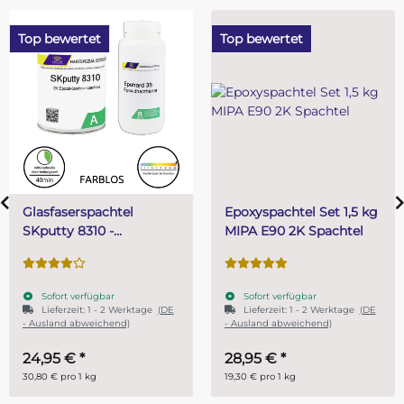
rtet
Top bewertet
Top bewe
rspachtel
Epoxyspachtel Set 1,5 kg
PUR (Re
8310 -
MIPA E90 2K Spachtel
Gießhar
arz GFK
Systemh
l 810 g
verfügbar
Sofort verfügbar
Sofort 
it:
1 - 2 Werktage
(DE
Lieferzeit:
1 - 2 Werktage
(DE
abweichend)
- Ausland abweichend)
€
*
28,95 €
*
ab
14,
 1 kg
19,30 € pro 1 kg
29,90 € pro