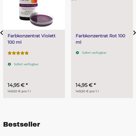
tt
Farbkonzentrat Rot 100
Farbkonzentrat Blau
ml
ml
Sofort verfügbar
Sofort verfügbar
14,95 €
*
16,95 €
*
149,50 € pro 1 l
169,50 € pro 1 l
Bestseller