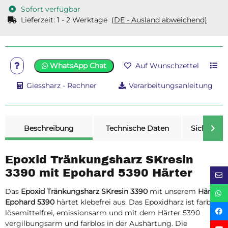
Sofort verfügbar
Lieferzeit:
1 - 2 Werktage
(DE - Ausland abweichend)
WhatsApp Chat
Auf Wunschzettel
Giessharz - Rechner
Verarbeitungsanleitung
weitere Registerkarten anzeigen
Beschreibung
Technische Daten
Sicherheit
Epoxid Tränkungsharz SKresin
3390 mit Epohard 5390 Härter
Das
Epoxid Tränkungsharz SKresin 3390
mit unserem
Härter
Epohard 5390
härtet klebefrei aus. Das Epoxidharz ist farblos,
lösemittelfrei, emissionsarm und mit dem Härter 5390
vergilbungsarm und farblos in der Aushärtung. Die