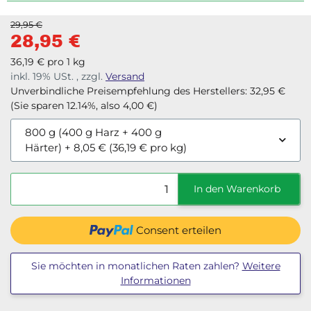
Untergrund ein und besitzt hervorragende
Vernetzungsfähigkeit. Aufgrund dieser sehr niedrigen
29,95 €
Viskosität eignet sich dieses Epoxidharz ideal für
28,95 €
Tränkungen zur Oberflächenstabilisierung.
36,19 € pro 1 kg
inkl. 19% USt. , zzgl.
Versand
Unverbindliche Preisempfehlung des Herstellers
:
32,95 €
(Sie sparen
12.14%
, also
4,00 €
)
800 g (400 g Harz + 400 g
Härter)
+ 8,05 € (36,19 € pro kg)
In den Warenkorb
Consent erteilen
Sie möchten in monatlichen Raten zahlen?
Weitere
Informationen