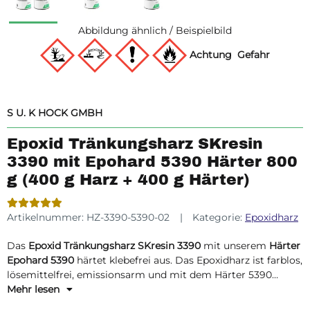
Abbildung ähnlich / Beispielbild
Achtung
Gefahr
S U. K HOCK GMBH
Epoxid Tränkungsharz SKresin
3390 mit Epohard 5390 Härter 800
g (400 g Harz + 400 g Härter)
Artikelnummer:
HZ-3390-5390-02
Kategorie:
Epoxidharz
Das
Epoxid Tränkungsharz SKresin 3390
mit unserem
Härter
Epohard 5390
härtet klebefrei aus. Das Epoxidharz ist farblos,
lösemittelfrei, emissionsarm und mit dem Härter 5390
vergilbungsarm und farblos in der Aushärtung. Die
Mehr lesen
Viskosität ist nahezu wie Wasser und dringt somit tief in den