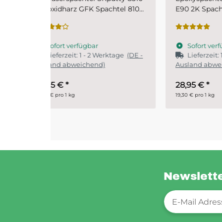
chtel 810
E90 2K Spachtel
SKr
Sofort verfügbar
S
ktage
(DE -
Lieferzeit:
1 - 2 Werktage
(DE -
Ausland abweichend)
28,95 €
*
ab
19,30 € pro 1 kg
29,90 
Newslett
Newsletter-Re