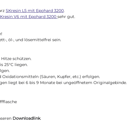
arz
SKresin L5 mit Epohard 3200
.
Kresin V6 mit Epohard 3200
sehr gut.
n!
-, öl-, und lösemittelfrei sein.
Hitze schützen.
s 25°C liegen.
lgen.
Oxidationsmitteln (Säuren, Kupfer, etc.) erfolgen.
gen liegt bei 6 bis 9 Monate bei ungeöffnetem Originalgebinde.
ffflasche
unseren
Downloadlink
.