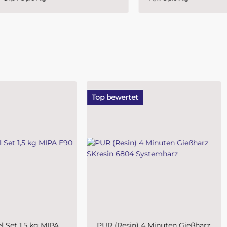
ewertet
Top bewertet
(Resin) 4 Minuten Gießharz
Plastic-Grundierfiller-Spray