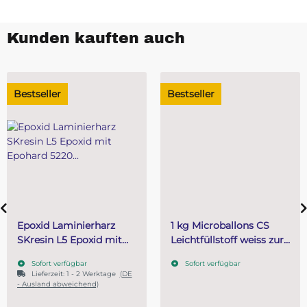
Kunden kauften auch
Bestseller
Bestseller
Epoxid Laminierharz
1 kg Microballons CS
SKresin L5 Epoxid mit
Leichtfüllstoff weiss zur
Epohard 5220 Härter 1,5
Herstellung von EP
Sofort verfügbar
Sofort verfügbar
kg (1 kg Harz + 500 g
Spachtelmassen
Lieferzeit:
1 - 2 Werktage
(DE
Härter)
- Ausland abweichend)