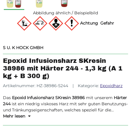
Abbildung ähnlich / Beispielbild
Achtung
Gefahr
S U. K HOCK GMBH
Epoxid Infusionsharz SKresin
38986 mit Härter 244 - 1,3 kg (A 1
kg + B 300 g)
Artikelnummer:
HZ-38986-5244
Kategorie:
Epoxidharz
Das
Epoxid Infusionsharz SKresin 38986
mit unserem
Härter
244
ist ein niedrig viskoses Harz mit sehr guten Benutzungs-
und Tränkungseigenschaften, welches speziell für die
Vakuuminfusion eingestellt wurde. Dank der hervorragenden
Mehr lesen
Tränkungseigenschaften sorgt es für eine optimale
Faserdurchdringung und minimiert Lufteinschlüsse, was zu