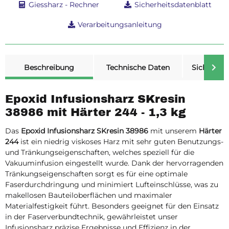
Giessharz - Rechner
Sicherheitsdatenblatt
Verarbeitungsanleitung
weitere Registerkarten anzeigen
Beschreibung
Technische Daten
Sicherheit
Epoxid Infusionsharz SKresin
38986 mit Härter 244 - 1,3 kg
Das
Epoxid Infusionsharz SKresin 38986
mit unserem
Härter
244
ist ein niedrig viskoses Harz mit sehr guten Benutzungs-
und Tränkungseigenschaften, welches speziell für die
Vakuuminfusion eingestellt wurde. Dank der hervorragenden
Tränkungseigenschaften sorgt es für eine optimale
Faserdurchdringung und minimiert Lufteinschlüsse, was zu
makellosen Bauteiloberflächen und maximaler
Materialfestigkeit führt. Besonders geeignet für den Einsatz
in der Faserverbundtechnik, gewährleistet unser
Infusionsharz präzise Ergebnisse und Effizienz in der