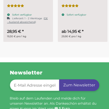
Systemharz
Sofort verfügbar
Sofort verfügbar
Lieferzeit:
1 - 2 Werktage
(DE
- Ausland abweichend)
28,95 €
*
ab
14,95 €
*
19,30 € pro 1 kg
29,90 € pro 1 kg
Newsletter
Newsletter-Registrierung
Zum Newsletter
Bleib auf dem Laufenden und melde dich für
unseren Newsletter an. Als Dankeschön erhältst du
einen Kupon im Wert von
5 Euro
.