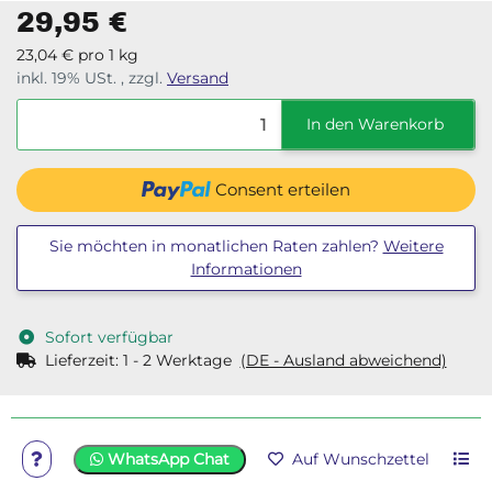
makellosen Bauteiloberflächen und maximaler
29,95 €
Materialfestigkeit führt. Besonders geeignet für den Einsatz
23,04 € pro 1 kg
in der Faserverbundtechnik, gewährleistet unser
inkl. 19% USt. , zzgl.
Versand
Infusionsharz präzise Ergebnisse und Effizienz in der
Produktion.
In den Warenkorb
Consent erteilen
Sie möchten in monatlichen Raten zahlen?
Weitere
Informationen
Sofort verfügbar
Lieferzeit:
1 - 2 Werktage
(DE - Ausland abweichend)
WhatsApp Chat
Auf Wunschzettel