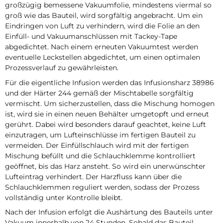
großzügig bemessene Vakuumfolie, mindestens viermal so
groß wie das Bauteil, wird sorgfältig angebracht. Um ein
Eindringen von Luft zu verhindern, wird die Folie an den
Einfüll- und Vakuumanschlüssen mit Tackey-Tape
abgedichtet. Nach einem erneuten Vakuumtest werden
eventuelle Leckstellen abgedichtet, um einen optimalen
Prozessverlauf zu gewährleisten.
Für die eigentliche Infusion werden das Infusionsharz 38986
und der Härter 244 gemäß der Mischtabelle sorgfältig
vermischt. Um sicherzustellen, dass die Mischung homogen
ist, wird sie in einen neuen Behälter umgetopft und erneut
gerührt. Dabei wird besonders darauf geachtet, keine Luft
einzutragen, um Lufteinschlüsse im fertigen Bauteil zu
vermeiden. Der Einfüllschlauch wird mit der fertigen
Mischung befüllt und die Schlauchklemme kontrolliert
geöffnet, bis das Harz ansteht. So wird ein unerwünschter
Lufteintrag verhindert. Der Harzfluss kann über die
Schlauchklemmen reguliert werden, sodass der Prozess
vollständig unter Kontrolle bleibt.
Nach der Infusion erfolgt die Aushärtung des Bauteils unter
Vakuum innerhalb von 24 Stunden. Sobald das Bauteil