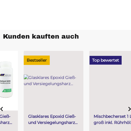
Kunden kauften auch
Bestseller
Top bewertet
Glasklares Epoxid Gieß-
Mischbecherset 1 Liter
und Versiegelungsharz
groß inkl. Rührhölzer
SKresin 3221 mit