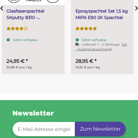
Epoxyspachtel Set 1,5 kg
PUR (Resin) 4 Minuten
MIPA E90 2K Spachtel
Gießharz SKresin 6804
Systemharz
Sofort verfügbar
Sofort verfügbar
Lieferzeit:
1 - 2 Werktage
(DE
- Ausland abweichend)
28,95 €
*
ab
14,95 €
*
19,30 € pro 1 kg
29,90 € pro 1 kg
Newsletter
Newsletter-Registrierung
Zum Newsletter