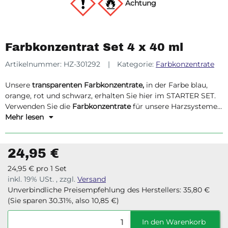
Achtung
Farbkonzentrat Set 4 x 40 ml
Artikelnummer:
HZ-301292
Kategorie:
Farbkonzentrate
Unsere
transparenten Farbkonzentrate,
in der Farbe blau,
orange, rot und schwarz, erhalten Sie hier im STARTER SET.
Verwenden Sie die
Farbkonzentrate
für unsere Harzsysteme
auf Basis von
Mehr lesen
Epoxidharz
,
Acrylharz
,
Polyesterharz
und
Polyurethanharz
.
24,95 €
24,95 € pro 1 Set
inkl. 19% USt. , zzgl.
Versand
Unverbindliche Preisempfehlung des Herstellers
:
35,80 €
(Sie sparen
30.31%
, also
10,85 €
)
In den Warenkorb