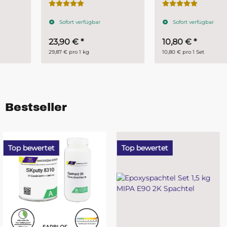
Epohard 3200 Härter
800 g (500 g Harz + 300
Sofort verfügbar
Sofort verfügbar
g Härter)
23,90 €
*
10,80 €
*
29,87 € pro 1 kg
10,80 € pro 1 Set
Bestseller
Top bewertet
Top bewertet