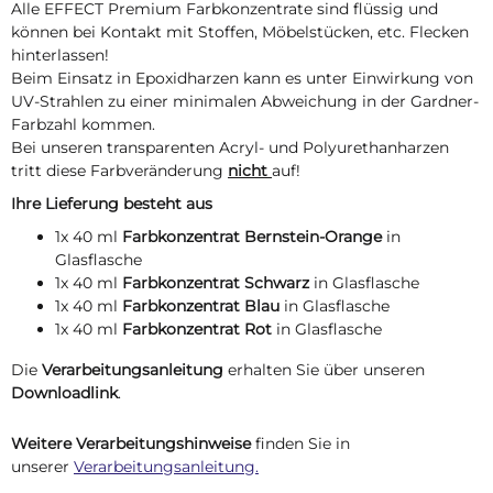
Alle EFFECT Premium Farbkonzentrate sind flüssig und
können bei Kontakt mit Stoffen, Möbelstücken, etc. Flecken
hinterlassen!
Beim Einsatz in Epoxidharzen kann es unter Einwirkung von
UV-Strahlen zu einer minimalen Abweichung in der Gardner-
Farbzahl kommen.
Bei unseren transparenten Acryl- und Polyurethanharzen
tritt diese Farbveränderung
nicht
auf!
Ihre Lieferung besteht aus
1x 40 ml
Farbkonzentrat Bernstein-Orange
in
Glasflasche
1x 40 ml
Farbkonzentrat Schwarz
in Glasflasche
1x 40 ml
Farbkonzentrat Blau
in Glasflasche
1x 40 ml
Farbkonzentrat Rot
in Glasflasche
Die
Verarbeitungsanleitung
erhalten Sie über unseren
Downloadlink
.
Weitere Verarbeitungshinweise
finden Sie in
unserer
Verarbeitungsanleitung.