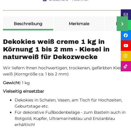
weitere Registerkarten anzeigen
Beschreibung
Merkmale
Bewer
Dekokies weiß creme 1 kg in
Körnung 1 bis 2 mm - Kiesel in
naturweiß für Dekozwecke
Wir liefern Ihnen hochwertigen, trockenen, gefärbten Kies in
weiß (Korngröße ca. 1 bis 2 mm)
Gewicht:
1 kg
Vielseitig einsetzbar
Dekokies in Schalen, Vasen, am Tisch für Hochzeiten,
Geburtstage etc.
Für dekorative Fußbodenbeläge - zum Basteln auch in
Rotgold, Kupfer, Ultramarineblau und Enzianblau
erhältlich!