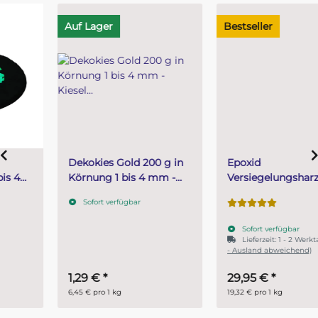
Auf Lager
Bestseller
Dekokies Gold 200 g in
Epoxid
Körnung 1 bis 4 mm -
Versiegelungsharz für
Kiesel in Rotgold
Zierteiche, Bachlauf -
Sofort verfügbar
klar und farblos 1,55 kg (1
kg Harz + 550 g Härter)
Sofort verfügbar
Lieferzeit:
1 - 2 Werktage
(DE
- Ausland abweichend)
1,29 €
*
29,95 €
*
6,45 € pro 1 kg
19,32 € pro 1 kg