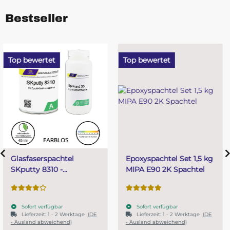
Bestseller
Top bewertet
Top bewertet
Epoxyspachtel Set 1,5 kg
PUR (Resin) 4 Minuten
MIPA E90 2K Spachtel
Gießharz SKresin 6804
Systemharz
Sofort verfügbar
Sofort verfügbar
Lieferzeit:
1 - 2 Werktage
(DE
- Ausland abweichend)