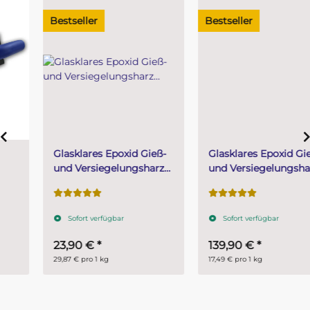
Bestseller
Bestseller
Glasklares Epoxid Gieß-
Glasklares Epoxid Gieß-
und Versiegelungsharz
und Versiegelungsharz
SKresin 3221 mit
SKresin 3221 mit
Epohard 3200 Härter
Epohard 3200 Härter 8
800 g (500 g Harz + 300
kg (5 kg Harz + 3 kg
Sofort verfügbar
Sofort verfügbar
g Härter)
Härter)
23,90 €
*
139,90 €
*
29,87 € pro 1 kg
17,49 € pro 1 kg