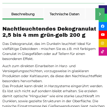
weitere Registerkarten anzeigen
Beschreibung
Technische Daten
Merk
Nachtleuchtendes Dekogranulat
2,5 bis 4 mm grün-gelb 200 g
Das Dekogranulat, das im Dunkeln leuchtet! Ideal für
vielfältige Dekoideen - mischen Sie es z.B. mit farbigem
Granulat in Glasgefäßen oder auf Tellern für einen
besonderen Effekt.
Auch zum direkten Einarbeiten in Harz- und
Versiegelungsschichten, vorzugsweise in glasklaren
Produkten oder Kaltlasuren, da diese den Nachtleuchteffekt
besonders hervorheben.
Das Produkt kann direkt in Harzsysteme eingerührt werden.
Es löst sich nicht auf sondern bleibt erhalten. Sie erzielen
damit optische "Hingucker" wie eine starke Leuchtkraft im
Dunklen, sowie gezielte Strukturen in der Oberfläche. Die
typische Einsatzmenge bei Gießanwendungen liegt zwischen