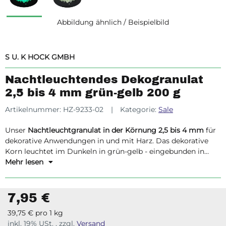
Abbildung ähnlich / Beispielbild
S U. K HOCK GMBH
Nachtleuchtendes Dekogranulat
2,5 bis 4 mm grün-gelb 200 g
Artikelnummer:
HZ-9233-02
Kategorie:
Sale
Unser
Nachtleuchtgranulat in der Körnung 2,5 bis 4 mm
für
dekorative Anwendungen in und mit Harz. Das dekorative
Korn leuchtet im Dunkeln in grün-gelb - eingebunden in
Harzsystemen.
Mehr lesen
7,95 €
39,75 € pro 1 kg
inkl. 19% USt. , zzgl.
Versand