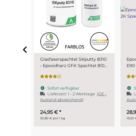
putty 8310
Epoxyspachtel Set 1,5 kg MIPA
PUR 
chtel 810
E90 2K Spachtel
SKr
Sofort verfügbar
S
rktage
(DE -
Lieferzeit:
1 - 2 Werktage
(DE -
Ausland abweichend)
28,95 €
*
ab
19,30 € pro 1 kg
29,90 