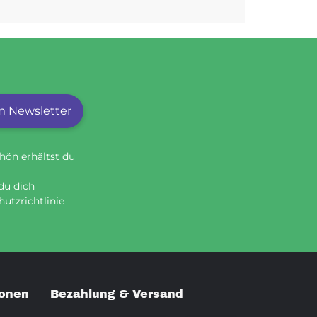
 Newsletter
hön erhältst du
du dich
utzrichtlinie
ionen
Bezahlung & Versand