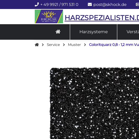
+ 49 9921 / 971 531 0
post@skhock.de
HARZSPEZIALISTEN.
Harzsysteme
Verst
Service
Muster
Coloritquarz 0,8 - 1,2 mm 