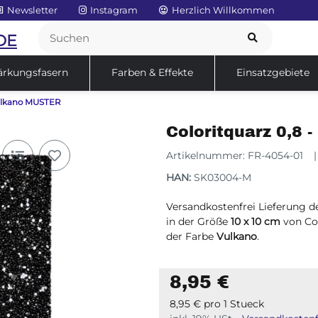
Newsletter
Instagram
Herzlich Willkommen
DE
ärkungsfasern
Farben & Effekte
Einsatzgebiete
Vulkano MUSTER
Service
Sale
Coloritquarz 0,8
Artikelnummer:
FR-4054-01
HAN:
SK03004-M
Versandkostenfrei Lieferung de
in der Größe
10 x 10 cm
von Co
der Farbe
Vulkano
.
8,95 €
8,95 € pro 1 Stueck