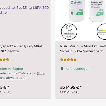
(Resin) 4 Minuten Gießharz
Plastic-Grundierfiller-Spray
esin 6804 Systemharz
MIPA 1K- schnelltrocknende
Kunststoffprimer für den
Fahrzeugbereich
ofort verfügbar
Sofort verfügbar
14,95 €
*
11,45 €
*
€ pro 1 kg
28,63 € pro 1 l