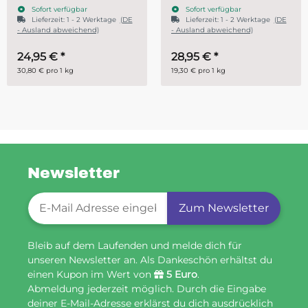
Sofort verfügbar
Sofort verfügbar
rktage
(DE
Lieferzeit:
1 - 2 Werktage
(DE
)
- Ausland abweichend)
28,95 €
*
ab
14,95 €
*
19,30 € pro 1 kg
29,90 € pro 1 kg
Newsletter
Newsletter-Registrierung
Zum Newsletter
Bleib auf dem Laufenden und melde dich für
unseren Newsletter an. Als Dankeschön erhältst du
einen Kupon im Wert von
5 Euro
.
Abmeldung jederzeit möglich. Durch die Eingabe
deiner E-Mail-Adresse erklärst du dich ausdrücklich