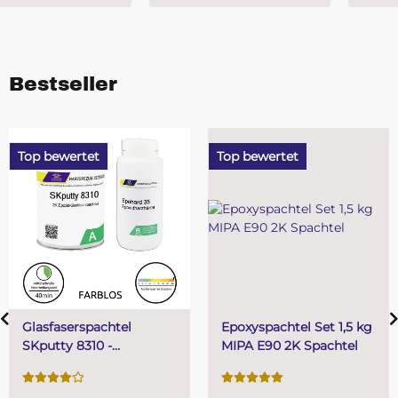
Bestseller
Top bewertet
Top bewertet
l
Epoxyspachtel Set 1,5 kg
PUR (Resin) 4 M
MIPA E90 2K Spachtel
Gießharz SKresi
Systemharz