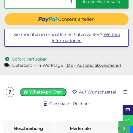
In den Warenkorb
Consent erteilen
Sie möchten in monatlichen Raten zahlen?
Weitere
Informationen
Sofort verfügbar
Lieferzeit:
1 - 4 Werktage
(DE - Ausland abweichend)
WhatsApp Chat
Auf Wunschzettel
Giessharz - Rechner
weitere Registerkarten anzeigen
Beschreibung
Merkmale
Bewer